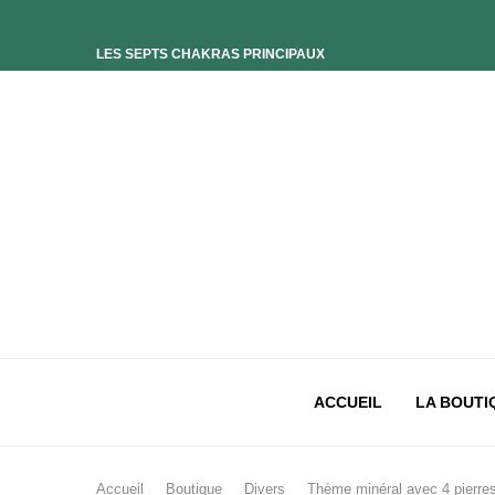
LES SEPTS CHAKRAS PRINCIPAUX
ELIXIR UNIVERS-SOI
ELIXIR PHOENIX
ELIXIR SAGESSE DES OCÉANS
ELIXIR INTIMISTE
ELIXIR ESSENCE’CIEL
ELIXIR PACIFISTE
CHAKRA PLEXUS SOLAIRE
CHAKRA SACRÉ
CHAKRA RACINE
ACCUEIL
LA BOUTI
Accueil
Boutique
Divers
Thème minéral avec 4 pierre