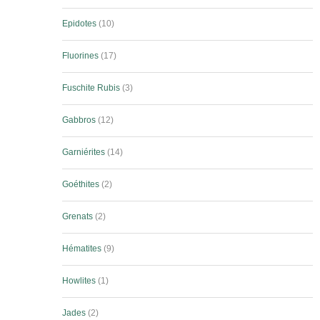
Epidotes
10
Fluorines
17
Fuschite Rubis
3
Gabbros
12
Garniérites
14
Goéthites
2
Grenats
2
Hématites
9
Howlites
1
Jades
2