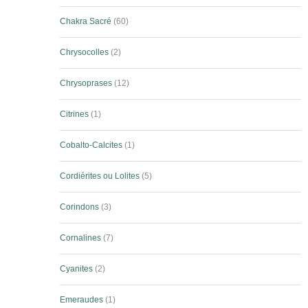
Chakra Sacré
60
Chrysocolles
2
Chrysoprases
12
Citrines
1
Cobalto-Calcites
1
Cordiérites ou Lolites
5
Corindons
3
Cornalines
7
Cyanites
2
Emeraudes
1