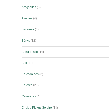
Aragonites
5
Azurites
4
Barytines
3
Béryls
12
Bois Fossiles
4
Bojis
1
Calcédoines
3
Calcites
29
Célestines
4
Chakra Plexus Solaire
13