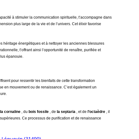
apacité à stimuler la communication spirituelle, t’accompagne dans
nsion plus large de la vie et de l’univers. Cet élixir favorise
es héritage énergétiques et à nettoyer les anciennes blessures
nelle, t’offrant ainsi l’opportunité de renaître, purifiée et
plus épanouie.
isent pour ressentir les bienfaits de cette transformation
remise en mouvement ou de renaissance. C’est également un
ure.
la cornaline
, du
bois fossile
, de
la septaria
, et de
l’octaèdre
, il
es supérieures. Ce processus de purification et de renaissance