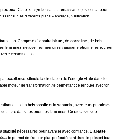
précieux . Cet élixir, symbolisant la renaissance, est conçu pour
issant sur les différents plans – ancrage, purification
nsformation. Composé d’
apatite bleue
, de
cornaline
, de
bois
gies féminines, nettoyer les mémoires transgénérationnelles et créer
uvelle version de soi.
par excellence, stimule la circulation de l’énergie vitale dans le
able moteur de transformation, te permettant de renouer avec ton
érationnelles. La
bois fossile
et la
septaria
, avec leurs propriétés
 l’équilibre dans nos énergies féminines. Ce processus de
 la stabilité nécessaires pour avancer avec confiance. L’
apatite
énix
te permet de t’ancrer plus profondément dans le présent tout