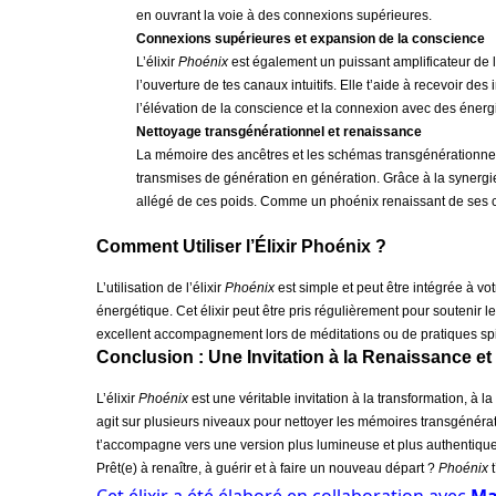
en ouvrant la voie à des connexions supérieures.
Connexions supérieures et expansion de la conscience
L’élixir
Ph
o
énix
est également un puissant amplificateur de 
l’ouverture de tes canaux intuitifs. Elle t’aide à recevoir de
l’élévation de la conscience et la connexion avec des énerg
Nettoyage transgénérationnel et renaissance
La mémoire des ancêtres et les schémas transgénérationnel
transmises de génération en génération. Grâce à la synergie 
allégé de ces poids. Comme un phoénix renaissant de ses ce
Comment Utiliser l’Élixir Phoénix ?
L’utilisation de l’élixir
Phoénix
est simple et peut être intégrée à vo
énergétique. Cet élixir peut être pris régulièrement pour souteni
excellent accompagnement lors de méditations ou de pratiques spir
Conclusion : Une Invitation à la Renaissance et 
L’élixir
Ph
o
énix
est une véritable invitation à la transformation, à 
agit sur plusieurs niveaux pour nettoyer les mémoires transgénérati
t’accompagne vers une version plus lumineuse et plus authentiqu
Prêt(e) à renaître, à guérir et à faire un nouveau départ ?
Ph
o
énix
t