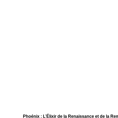
Ph
o
énix : L’Élixir de la Renaissance et de la