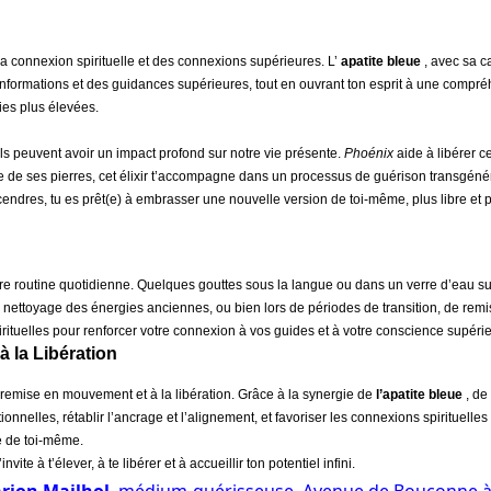
la connexion spirituelle et des connexions supérieures. L’
apatite bleue
, avec sa c
s informations et des guidances supérieures, tout en ouvrant ton esprit à une compréhe
ies plus élevées.
s peuvent avoir un impact profond sur notre vie présente.
Ph
o
énix
aide à libérer c
de ses pierres, cet élixir t’accompagne dans un processus de guérison transgénération
ndres, tu es prêt(e) à embrasser une nouvelle version de toi-même, plus libre et 
tre routine quotidienne. Quelques gouttes sous la langue ou dans un verre d’eau suff
r le nettoyage des énergies anciennes, ou bien lors de périodes de transition, de 
ituelles pour renforcer votre connexion à vos guides et à votre conscience supérie
à la Libération
la remise en mouvement et à la libération. Grâce à la synergie de
l’apatite bleue
, de
onnelles, rétablir l’ancrage et l’alignement, et favoriser les connexions spirituell
e de toi-même.
’invite à t’élever, à te libérer et à accueillir ton potentiel infini.