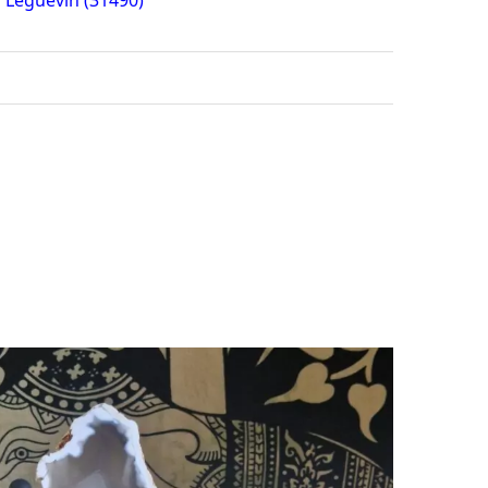
 Léguevin (31490)