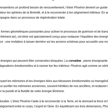
essentons un profond besoin de renouvellement, l’élixir
Phoénix
devient un guide 
ur les sphères de la féminité, et à te reconnecter à ton alignement intérieur. En ag
mpagne dans un processus de régénération totale.
es formes géométriques puissantes pour activer le processus de guérison et de tra
’élément air), cet élixir est spécialement conçu pour restaurer l’équilibre des éner
ce : une invitation à laisser derrière soi les anciens schémas pour accueillir une no
es énergies qui peuvent être conservées bloquées. La
cornaline
, pierre énergisante 
stagnations émotionnelles et à raviver ton feu intérieur.
Phoénix
agit comme un vérit
ettoyant les mémoires et les énergies liées aux blessures émotionnelles ou transgén
r purifier les mémoires anciennes, souvent héritées de nos ancêtres, et restaurer
 la pureté et la fluidité de votre énergie féminine.
urable. L’élixir
Ph
o
énix
t’aide à te reconnecter à la Terre, en te donnant la force et
lignement entre le corps, l’esprit et l’âme. En équilibrant ces trois dimensions,
Ph
o