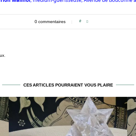
rion Mailhol
, médium-guérisseuse, Avenue de Bouconne à
0 commentaires
0
ux.
CES ARTICLES POURRAIENT VOUS PLAIRE