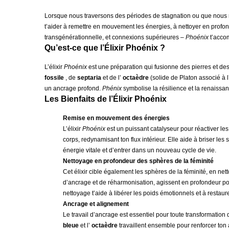
Lorsque nous traversons des périodes de stagnation ou que nous r
t’aider à remettre en mouvement les énergies, à nettoyer en profonde
transgénérationnelle, et connexions supérieures –
Phoénix
t’acco
Qu’est-ce que l’Élixir Ph
o
énix ?
L’élixir
Ph
o
énix
est une préparation qui fusionne des pierres et d
fossile
, de
septaria
et de l’
octaèdre
(solide de Platon associé à l
un ancrage profond.
Phénix
symbolise la résilience et la renaissan
Les Bienfaits de l’Élixir Ph
o
énix
Remise en mouvement des énergies
L’élixir
Phoénix
est un puissant catalyseur pour réactiver l
corps, redynamisant ton flux intérieur. Elle aide à briser les 
énergie vitale et d’entrer dans un nouveau cycle de vie.
Nettoyage en profondeur des sphères de la féminité
Cet élixir cible également les sphères de la féminité, en n
d’ancrage et de réharmonisation, agissent en profondeur pou
nettoyage t’aide à libérer les poids émotionnels et à restaurer
Ancrage et alignement
Le travail d’ancrage est essentiel pour toute transformation d
bleue
et l’
octaèdre
travaillent ensemble pour renforcer ton a