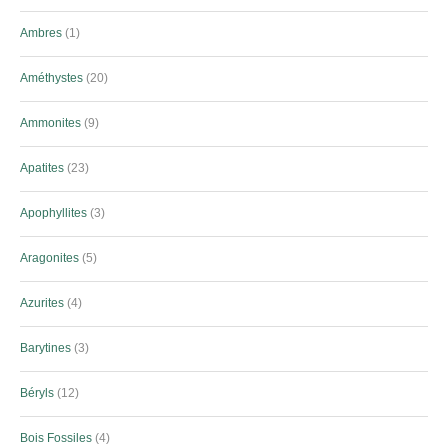
Ambres
1
Améthystes
20
Ammonites
9
Apatites
23
Apophyllites
3
Aragonites
5
Azurites
4
Barytines
3
Béryls
12
Bois Fossiles
4