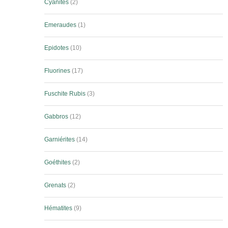
Cyanites
2
Emeraudes
1
Epidotes
10
Fluorines
17
Fuschite Rubis
3
Gabbros
12
Garniérites
14
Goéthites
2
Grenats
2
Hématites
9