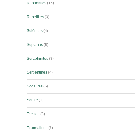
Rhodonites
15
Rubellites
3
Sélénites
4
Septarias
9
Séraphinites
3
Serpentines
4
Sodalites
6
Soufre
1
Tectites
3
Tourmalines
6