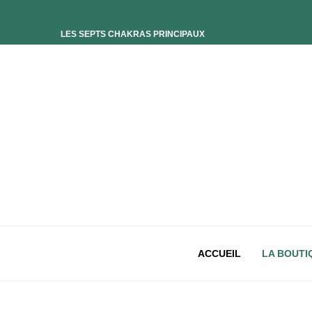
LES SEPTS CHAKRAS PRINCIPAUX
ELIXIR UNIVERS-SOI
ELIXIR PHOENIX
ELIXIR SAGESSE DES OCÉANS
ELIXIR INTIMISTE
ELIXIR ESSENCE’CIEL
ELIXIR PACIFISTE
CHAKRA PLEXUS SOLAIRE
CHAKRA SACRÉ
CHAKRA RACINE
ACCUEIL
LA BOUTI