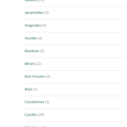
Apatites
23
Apophyllites
3
Aragonites
5
Azurites
4
Barytines
3
Béryls
12
Bois Fossiles
4
Bojis
1
Calcédoines
3
Calcites
29