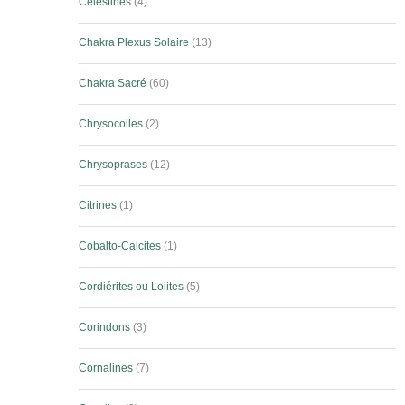
Célestines
4
Chakra Plexus Solaire
13
Chakra Sacré
60
Chrysocolles
2
Chrysoprases
12
Citrines
1
Cobalto-Calcites
1
Cordiérites ou Lolites
5
Corindons
3
Cornalines
7