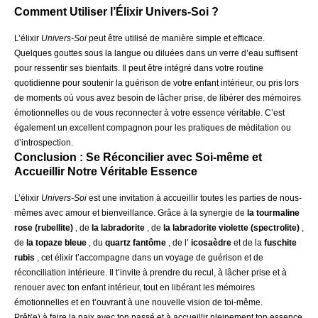
Comment Utiliser l’Élixir Univers-Soi ?
L’élixir
Univers-Soi
peut être utilisé de manière simple et efficace.
Quelques gouttes sous la langue ou diluées dans un verre d’eau suffisent
pour ressentir ses bienfaits. Il peut être intégré dans votre routine
quotidienne pour soutenir la guérison de votre enfant intérieur, ou pris lors
de moments où vous avez besoin de lâcher prise, de libérer des mémoires
émotionnelles ou de vous reconnecter à votre essence véritable. C’est
également un excellent compagnon pour les pratiques de méditation ou
d’introspection.
Conclusion : Se Réconcilier avec Soi-même et
Accueillir Notre Véritable Essence
L’élixir
Univers-Soi
est une invitation à accueillir toutes les parties de nous-
mêmes avec amour et bienveillance. Grâce à la synergie de
la tourmaline
rose (rubellite)
, de
la labradorite
, de
la labradorite violette (spectrolite)
,
de
la topaze bleue
, du
quartz fantôme
, de l’
icosaèdre
et de la
fuschite
rubis
, cet élixir t’accompagne dans un voyage de guérison et de
réconciliation intérieure. Il t’invite à prendre du recul, à lâcher prise et à
renouer avec ton enfant intérieur, tout en libérant les mémoires
émotionnelles et en t’ouvrant à une nouvelle vision de toi-même.
Prêt(e) à faire la paix avec ton passé et à accueillir pleinement ton essence