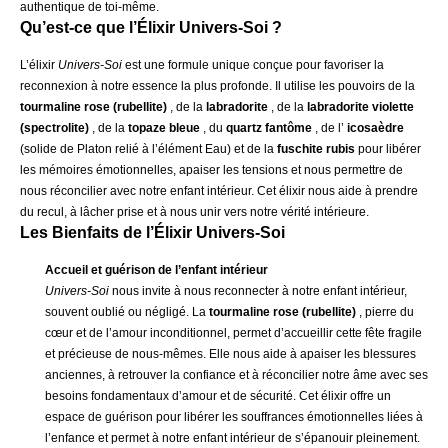
authentique de toi-même.
Qu’est-ce que l’Élixir Univers-Soi ?
L’élixir
Univers-Soi
est une formule unique conçue pour favoriser la
reconnexion à notre essence la plus profonde. Il utilise les pouvoirs de la
tourmaline rose (rubellite)
, de la
labradorite
, de la
labradorite violette
(spectrolite)
, de la
topaze bleue
, du
quartz fantôme
, de l’
icosaèdre
(solide de Platon relié à l’élément Eau) et de la
fuschite rubis
pour libérer
les mémoires émotionnelles, apaiser les tensions et nous permettre de
nous réconcilier avec notre enfant intérieur. Cet élixir nous aide à prendre
du recul, à lâcher prise et à nous unir vers notre vérité intérieure.
Les Bienfaits de l’Élixir Univers-Soi
Accueil et guérison de l’enfant intérieur
Univers-Soi
nous invite à nous reconnecter à notre enfant intérieur,
souvent oublié ou négligé. La
tourmaline rose (rubellite)
, pierre du
cœur et de l’amour inconditionnel, permet d’accueillir cette fête fragile
et précieuse de nous-mêmes. Elle nous aide à apaiser les blessures
anciennes, à retrouver la confiance et à réconcilier notre âme avec ses
besoins fondamentaux d’amour et de sécurité. Cet élixir offre un
espace de guérison pour libérer les souffrances émotionnelles liées à
l’enfance et permet à notre enfant intérieur de s’épanouir pleinement.