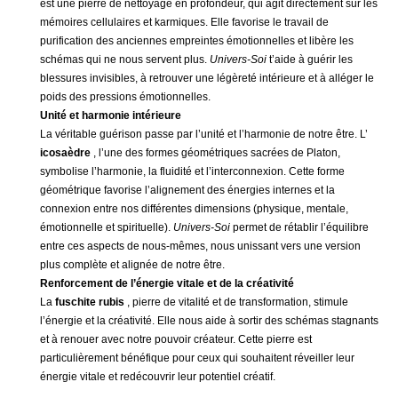
est une pierre de nettoyage en profondeur, qui agit directement sur les
mémoires cellulaires et karmiques. Elle favorise le travail de
purification des anciennes empreintes émotionnelles et libère les
schémas qui ne nous servent plus.
Univers-Soi
t’aide à guérir les
blessures invisibles, à retrouver une légèreté intérieure et à alléger le
poids des pressions émotionnelles.
Unité et harmonie intérieure
La véritable guérison passe par l’unité et l’harmonie de notre être. L’
icosaèdre
, l’une des formes géométriques sacrées de Platon,
symbolise l’harmonie, la fluidité et l’interconnexion. Cette forme
géométrique favorise l’alignement des énergies internes et la
connexion entre nos différentes dimensions (physique, mentale,
émotionnelle et spirituelle).
Univers-Soi
permet de rétablir l’équilibre
entre ces aspects de nous-mêmes, nous unissant vers une version
plus complète et alignée de notre être.
Renforcement de l’énergie vitale et de la créativité
La
fuschite rubis
, pierre de vitalité et de transformation, stimule
l’énergie et la créativité. Elle nous aide à sortir des schémas stagnants
et à renouer avec notre pouvoir créateur. Cette pierre est
particulièrement bénéfique pour ceux qui souhaitent réveiller leur
énergie vitale et redécouvrir leur potentiel créatif.