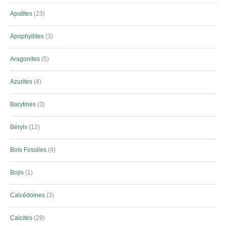
Apatites
23
Apophyllites
3
Aragonites
5
Azurites
4
Barytines
3
Béryls
12
Bois Fossiles
4
Bojis
1
Calcédoines
3
Calcites
29