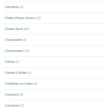
Célestines
4
Chakra Plexus Solaire
13
Chakra Sacré
60
Chrysocolles
2
Chrysoprases
12
Citrines
1
Cobalto-Calcites
1
Cordiérites ou Lolites
5
Corindons
3
Cornalines
7