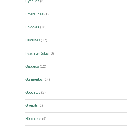
Cyanites
2
Emeraudes
1
Epidotes
10
Fluorines
17
Fuschite Rubis
3
Gabbros
12
Garniérites
14
Goéthites
2
Grenats
2
Hématites
9