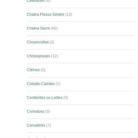
Célestines
4
Chakra Plexus Solaire
13
Chakra Sacré
60
Chrysocolles
2
Chrysoprases
12
Citrines
1
Cobalto-Calcites
1
Cordiérites ou Lolites
5
Corindons
3
Cornalines
7