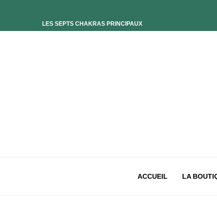
LES SEPTS CHAKRAS PRINCIPAUX
ELIXIR UNIVERS-SOI
ELIXIR PHOENIX
ELIXIR SAGESSE DES OCÉANS
ELIXIR INTIMISTE
ELIXIR ESSENCE’CIEL
ELIXIR PACIFISTE
CHAKRA PLEXUS SOLAIRE
CHAKRA SACRÉ
CHAKRA RACINE
ACCUEIL
LA BOUTI