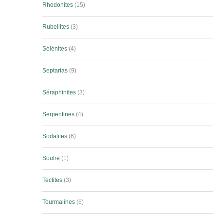
Rhodonites
15
Rubellites
3
Sélénites
4
Septarias
9
Séraphinites
3
Serpentines
4
Sodalites
6
Soufre
1
Tectites
3
Tourmalines
6