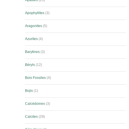
Apatites
23
Apophyllites
3
Aragonites
5
Azurites
4
Barytines
3
Béryls
12
Bois Fossiles
4
Bojis
1
Calcédoines
3
Calcites
29