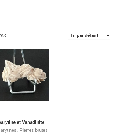
rale
arytine et Vanadinite
,
arytines
Pierres brutes