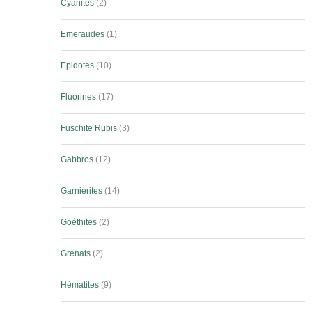
Cyanites
2
Emeraudes
1
Epidotes
10
Fluorines
17
Fuschite Rubis
3
Gabbros
12
Garniérites
14
Goéthites
2
Grenats
2
Hématites
9