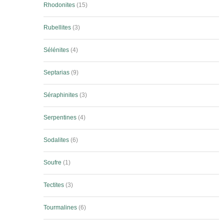
Rhodonites
15
Rubellites
3
Sélénites
4
Septarias
9
Séraphinites
3
Serpentines
4
Sodalites
6
Soufre
1
Tectites
3
Tourmalines
6