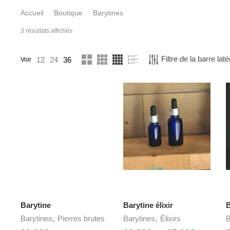
Accueil
Boutique
Barytines
3 résultats affichés
Filtre de la barre laté
12
24
36
Voir
Barytine
Barytine élixir
B
,
,
Barytines
Pierres brutes
Barytines
Élixirs
B