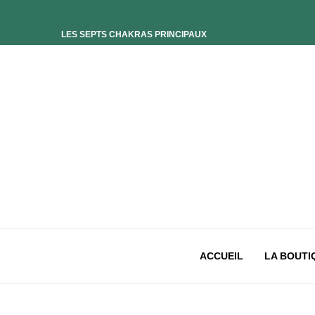
LES SEPTS CHAKRAS PRINCIPAUX
ELIXIR UNIVERS-SOI
ELIXIR PHOENIX
ELIXIR SAGESSE DES OCÉANS
ELIXIR INTIMISTE
ELIXIR ESSENCE’CIEL
ELIXIR PACIFISTE
CHAKRA PLEXUS SOLAIRE
CHAKRA SACRÉ
CHAKRA RACINE
ACCUEIL
LA BOUTI