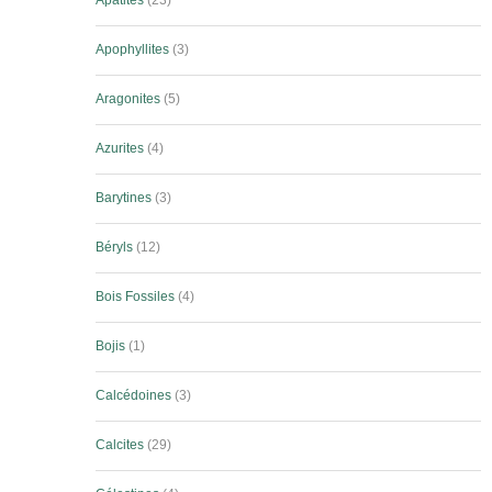
Apatites
23
Apophyllites
3
Aragonites
5
Azurites
4
Barytines
3
Béryls
12
Bois Fossiles
4
Bojis
1
Calcédoines
3
Calcites
29