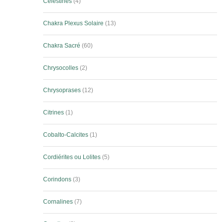
Célestines
4
Chakra Plexus Solaire
13
Chakra Sacré
60
Chrysocolles
2
Chrysoprases
12
Citrines
1
Cobalto-Calcites
1
Cordiérites ou Lolites
5
Corindons
3
Cornalines
7