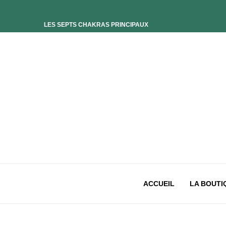
LES SEPTS CHAKRAS PRINCIPAUX
ELIXIR UNIVERS-SOI
ELIXIR PHOENIX
ELIXIR SAGESSE DES OCÉANS
ELIXIR INTIMISTE
ELIXIR ESSENCE’CIEL
ELIXIR PACIFISTE
CHAKRA PLEXUS SOLAIRE
CHAKRA SACRÉ
CHAKRA RACINE
ACCUEIL
LA BOUTI