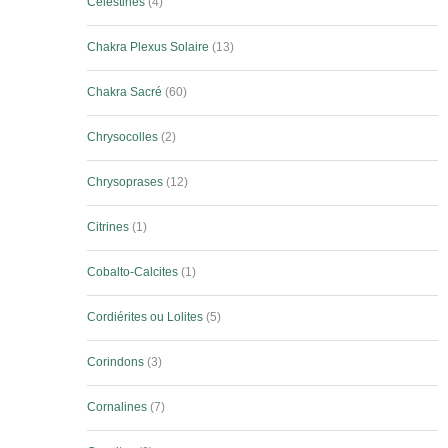
Célestines
4
Chakra Plexus Solaire
13
Chakra Sacré
60
Chrysocolles
2
Chrysoprases
12
Citrines
1
Cobalto-Calcites
1
Cordiérites ou Lolites
5
Corindons
3
Cornalines
7