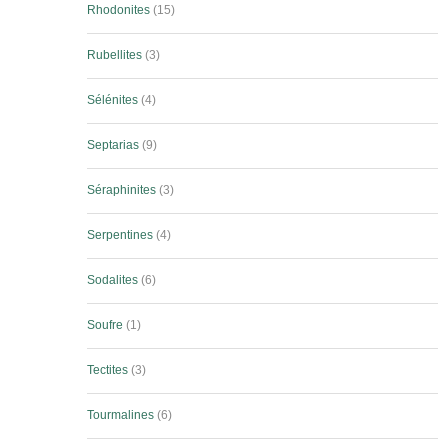
Rhodonites
15
Rubellites
3
Sélénites
4
Septarias
9
Séraphinites
3
Serpentines
4
Sodalites
6
Soufre
1
Tectites
3
Tourmalines
6