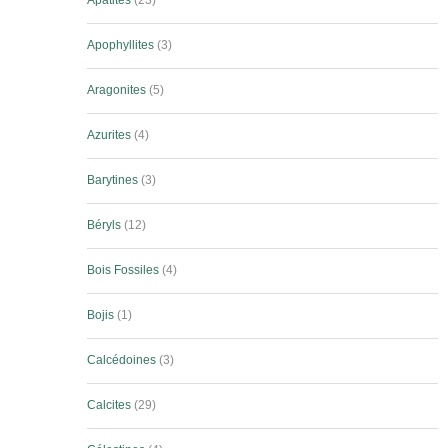
Apatites
23
Apophyllites
3
Aragonites
5
Azurites
4
Barytines
3
Béryls
12
Bois Fossiles
4
Bojis
1
Calcédoines
3
Calcites
29