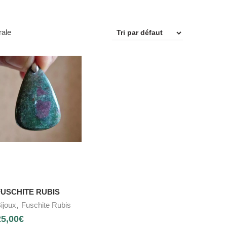
rale
FUSCHITE RUBIS
,
ijoux
Fuschite Rubis
25,00
€