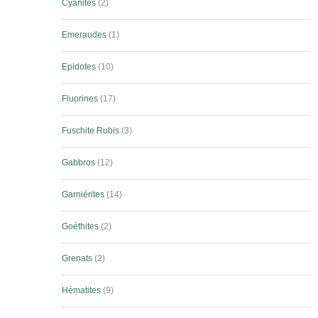
Cyanites
2
Emeraudes
1
Epidotes
10
Fluorines
17
Fuschite Rubis
3
Gabbros
12
Garniérites
14
Goéthites
2
Grenats
2
Hématites
9