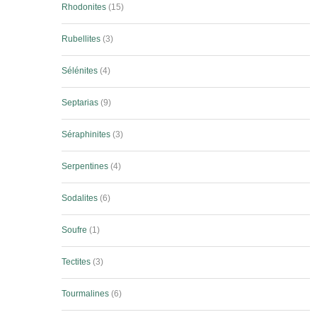
Rhodonites
15
Rubellites
3
Sélénites
4
Septarias
9
Séraphinites
3
Serpentines
4
Sodalites
6
Soufre
1
Tectites
3
Tourmalines
6