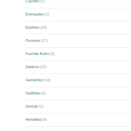
Cyanites
2
Emeraudes
1
Epidotes
10
Fluorines
17
Fuschite Rubis
3
Gabbros
12
Garniérites
14
Goéthites
2
Grenats
2
Hématites
9