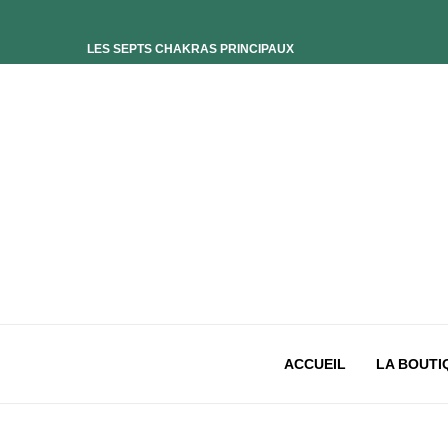
LES SEPTS CHAKRAS PRINCIPAUX
ELIXIR UNIVERS-SOI
ELIXIR PHOENIX
ELIXIR SAGESSE DES OCÉANS
ELIXIR INTIMISTE
ELIXIR ESSENCE’CIEL
ELIXIR PACIFISTE
CHAKRA PLEXUS SOLAIRE
CHAKRA SACRÉ
CHAKRA RACINE
ACCUEIL
LA BOUTI