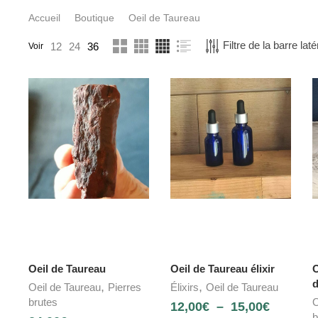
Accueil
Boutique
Oeil de Taureau
Filtre de la barre laté
12
24
36
Voir
Oeil de Taureau
Oeil de Taureau élixir
O
d
,
,
Oeil de Taureau
Pierres
Élixirs
Oeil de Taureau
brutes
O
12,00
€
–
15,00
€
b