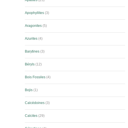
Apatites
23
Apophyllites
3
Aragonites
5
Azurites
4
Barytines
3
Béryls
12
Bois Fossiles
4
Bojis
1
Calcédoines
3
Calcites
29