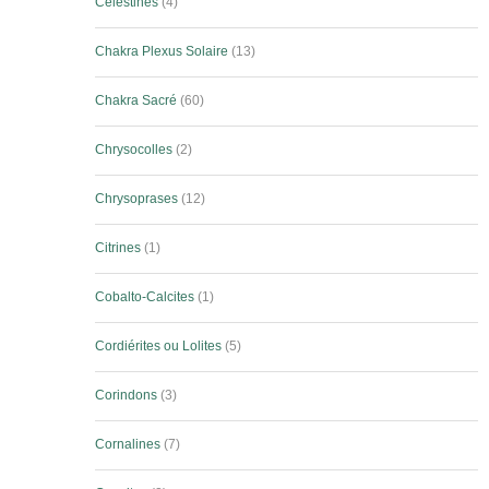
Célestines
4
Chakra Plexus Solaire
13
Chakra Sacré
60
Chrysocolles
2
Chrysoprases
12
Citrines
1
Cobalto-Calcites
1
Cordiérites ou Lolites
5
Corindons
3
Cornalines
7