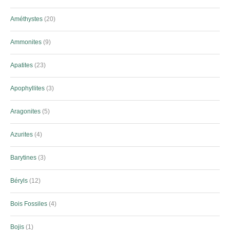
Améthystes
20
Ammonites
9
Apatites
23
Apophyllites
3
Aragonites
5
Azurites
4
Barytines
3
Béryls
12
Bois Fossiles
4
Bojis
1