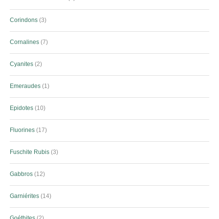
Corindons
3
Cornalines
7
Cyanites
2
Emeraudes
1
Epidotes
10
Fluorines
17
Fuschite Rubis
3
Gabbros
12
Garniérites
14
Goéthites
2