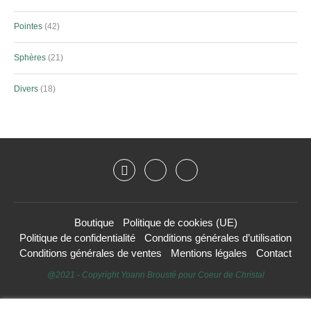
Pointes
42
Sphères
21
Divers
18
Boutique
Politique de cookies (UE)
Politique de confidentialité
Conditions générales d’utilisation
Conditions générales de ventes
Mentions légales
Contact
@2021 - Copyright Yoann Brousté pour Coeur de Christal
HAUT DE PAGE