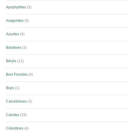
Apophyllites
3
Aragonites
5
Azurites
4
Barytines
3
Béryls
12
Bois Fossiles
4
Bojis
1
Calcédoines
3
Calcites
29
Célestines
4