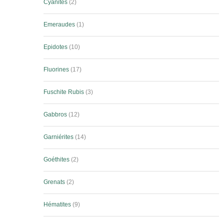
Cyanites
2
Emeraudes
1
Epidotes
10
Fluorines
17
Fuschite Rubis
3
Gabbros
12
Garniérites
14
Goéthites
2
Grenats
2
Hématites
9