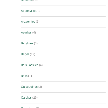
Apatites
23
Apophyllites
3
Aragonites
5
Azurites
4
Barytines
3
Béryls
12
Bois Fossiles
4
Bojis
1
Calcédoines
3
Calcites
29