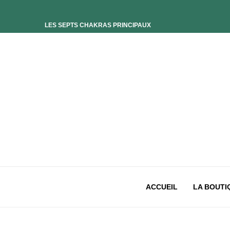
LES SEPTS CHAKRAS PRINCIPAUX
ELIXIR UNIVERS-SOI
ELIXIR PHOENIX
ELIXIR SAGESSE DES OCÉANS
ELIXIR INTIMISTE
ELIXIR ESSENCE’CIEL
ELIXIR PACIFISTE
CHAKRA PLEXUS SOLAIRE
CHAKRA SACRÉ
CHAKRA RACINE
ACCUEIL
LA BOUTI