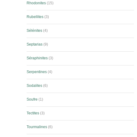
Rhodonites
15
Rubellites
3
Sélénites
4
Septarias
9
Séraphinites
3
Serpentines
4
Sodalites
6
Soufre
1
Tectites
3
Tourmalines
6