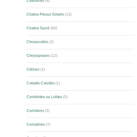
Célestines
4
Chakra Plexus Solaire
13
Chakra Sacré
60
Chrysocolles
2
Chrysoprases
12
Citrines
1
Cobalto-Calcites
1
Cordiérites ou Lolites
5
Corindons
3
Cornalines
7