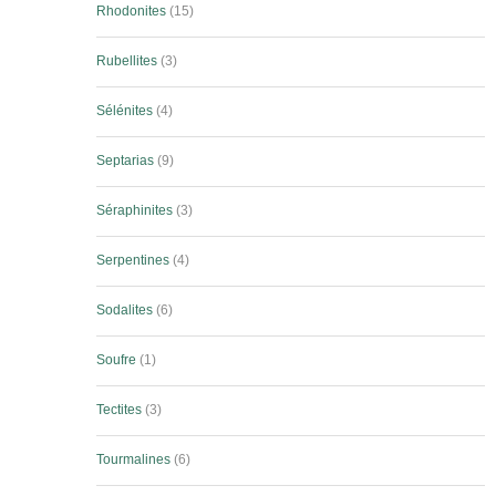
Rhodonites
15
Rubellites
3
Sélénites
4
Septarias
9
Séraphinites
3
Serpentines
4
Sodalites
6
Soufre
1
Tectites
3
Tourmalines
6