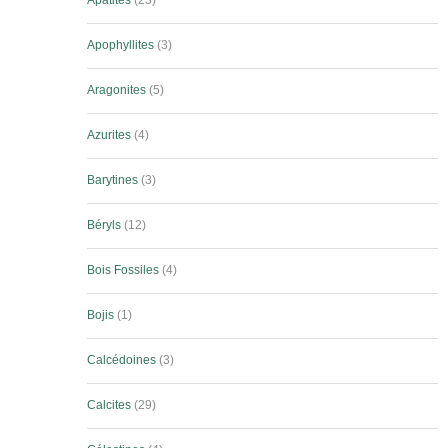
Apatites
23
Apophyllites
3
Aragonites
5
Azurites
4
Barytines
3
Béryls
12
Bois Fossiles
4
Bojis
1
Calcédoines
3
Calcites
29