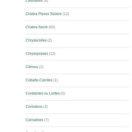
Célestines
4
Chakra Plexus Solaire
13
Chakra Sacré
60
Chrysocolles
2
Chrysoprases
12
Citrines
1
Cobalto-Calcites
1
Cordiérites ou Lolites
5
Corindons
3
Cornalines
7