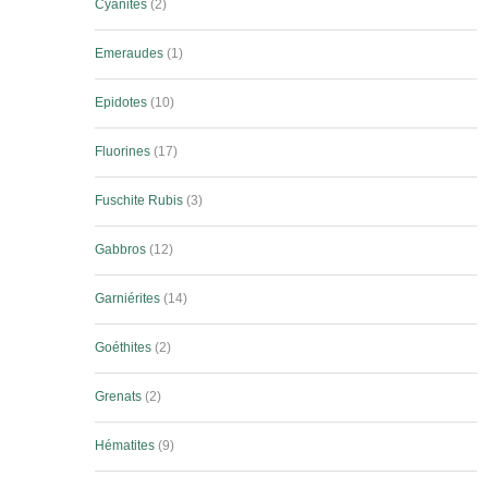
Cyanites
2
Emeraudes
1
Epidotes
10
Fluorines
17
Fuschite Rubis
3
Gabbros
12
Garniérites
14
Goéthites
2
Grenats
2
Hématites
9