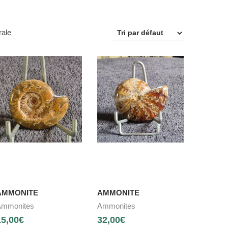
rale
AMMONITE
AMMONITE
mmonites
Ammonites
15,00
€
32,00
€