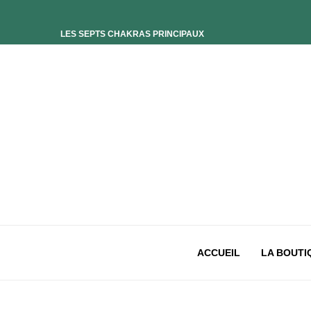
LES SEPTS CHAKRAS PRINCIPAUX
ELIXIR UNIVERS-SOI
ELIXIR PHOENIX
ELIXIR SAGESSE DES OCÉANS
ELIXIR INTIMISTE
ELIXIR ESSENCE’CIEL
ELIXIR PACIFISTE
CHAKRA PLEXUS SOLAIRE
CHAKRA SACRÉ
CHAKRA RACINE
ACCUEIL
LA BOUTI