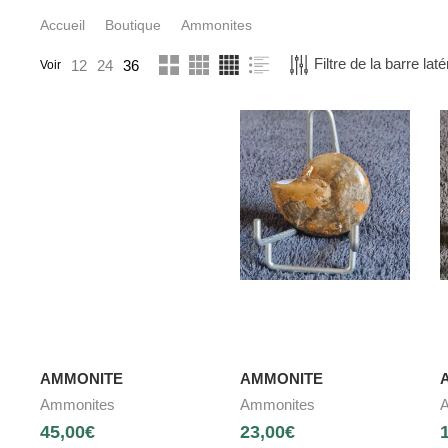
Accueil
Boutique
Ammonites
Filtre de la barre laté
12
24
36
Voir
AMMONITE
AMMONITE
Ammonites
Ammonites
A
45,00
€
23,00
€