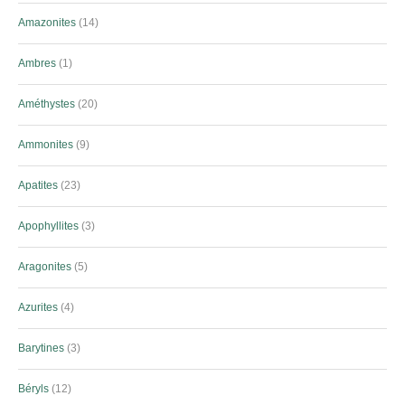
Amazonites
14
Ambres
1
Améthystes
20
Ammonites
9
Apatites
23
Apophyllites
3
Aragonites
5
Azurites
4
Barytines
3
Béryls
12