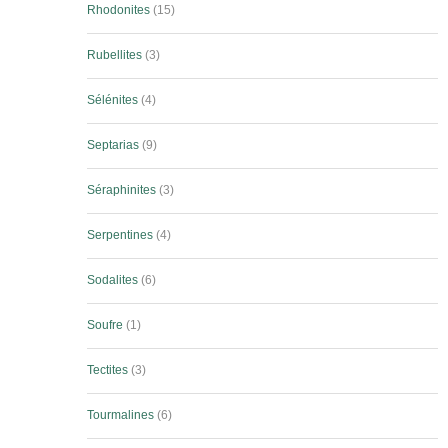
Rhodonites
15
Rubellites
3
Sélénites
4
Septarias
9
Séraphinites
3
Serpentines
4
Sodalites
6
Soufre
1
Tectites
3
Tourmalines
6