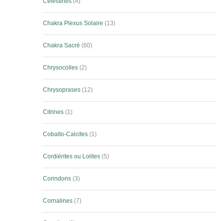
Célestines
4
Chakra Plexus Solaire
13
Chakra Sacré
60
Chrysocolles
2
Chrysoprases
12
Citrines
1
Cobalto-Calcites
1
Cordiérites ou Lolites
5
Corindons
3
Cornalines
7