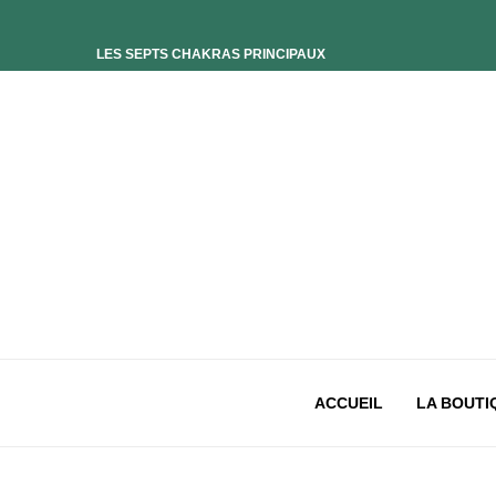
LES SEPTS CHAKRAS PRINCIPAUX
ELIXIR UNIVERS-SOI
ELIXIR PHOENIX
ELIXIR SAGESSE DES OCÉANS
ELIXIR INTIMISTE
ELIXIR ESSENCE’CIEL
ELIXIR PACIFISTE
CHAKRA PLEXUS SOLAIRE
CHAKRA SACRÉ
CHAKRA RACINE
ACCUEIL
LA BOUTI