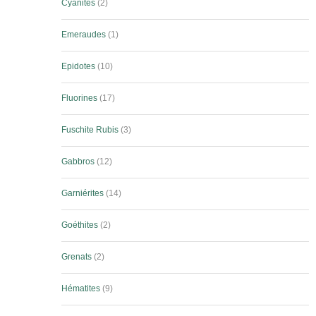
Cyanites
2
Emeraudes
1
Epidotes
10
Fluorines
17
Fuschite Rubis
3
Gabbros
12
Garniérites
14
Goéthites
2
Grenats
2
Hématites
9