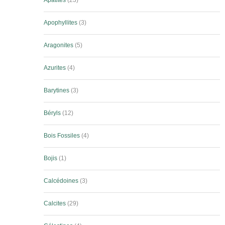
Apatites
23
Apophyllites
3
Aragonites
5
Azurites
4
Barytines
3
Béryls
12
Bois Fossiles
4
Bojis
1
Calcédoines
3
Calcites
29