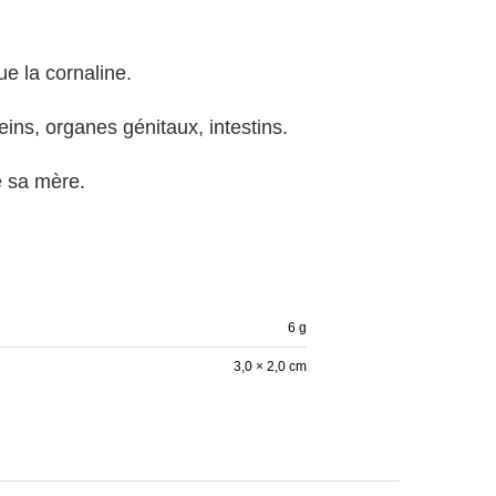
e la cornaline.
eins, organes génitaux, intestins.
e sa mère.
6 g
3,0 × 2,0 cm