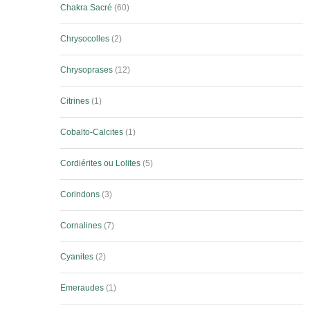
Chakra Sacré
60
Chrysocolles
2
Chrysoprases
12
Citrines
1
Cobalto-Calcites
1
Cordiérites ou Lolites
5
Corindons
3
Cornalines
7
Cyanites
2
Emeraudes
1