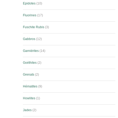
Epidotes
10
Fluorines
17
Fuschite Rubis
3
Gabbros
12
Garniérites
14
Goéthites
2
Grenats
2
Hématites
9
Howlites
1
Jades
2