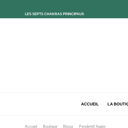
LES SEPTS CHAKRAS PRINCIPAUX
ELIXIR UNIVERS-SOI
ELIXIR PHOENIX
ELIXIR SAGESSE DES OCÉANS
ELIXIR INTIMISTE
ELIXIR ESSENCE’CIEL
ELIXIR PACIFISTE
CHAKRA PLEXUS SOLAIRE
CHAKRA SACRÉ
CHAKRA RACINE
ACCUEIL
LA BOUTI
Accueil
Boutique
Bijoux
Pendentif Agate