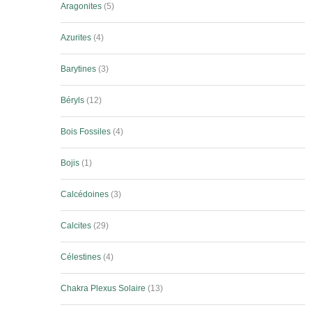
Aragonites
5
Azurites
4
Barytines
3
Béryls
12
Bois Fossiles
4
Bojis
1
Calcédoines
3
Calcites
29
Célestines
4
Chakra Plexus Solaire
13