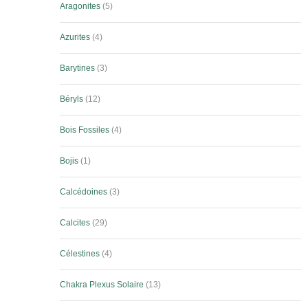
Aragonites
5
Azurites
4
Barytines
3
Béryls
12
Bois Fossiles
4
Bojis
1
Calcédoines
3
Calcites
29
Célestines
4
Chakra Plexus Solaire
13