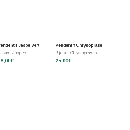
endentif Jaspe Vert
Pendentif Chrysoprase
,
,
ijoux
Jaspes
Bijoux
Chrysoprases
16,00
€
25,00
€