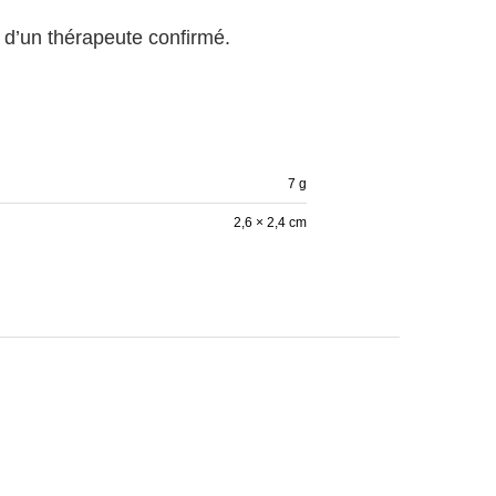
 d’un thérapeute confirmé.
7 g
2,6 × 2,4 cm