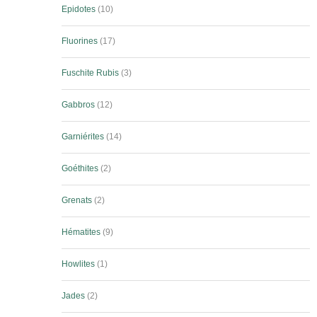
Epidotes
10
Fluorines
17
Fuschite Rubis
3
Gabbros
12
Garniérites
14
Goéthites
2
Grenats
2
Hématites
9
Howlites
1
Jades
2