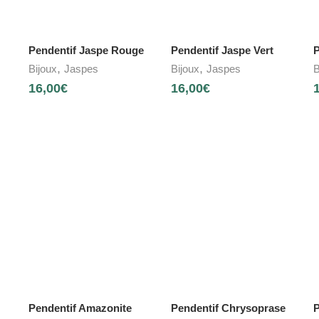
Pendentif Jaspe Rouge
Pendentif Jaspe Vert
P
,
,
Bijoux
Jaspes
Bijoux
Jaspes
B
16,00
€
16,00
€
Pendentif Amazonite
Pendentif Chrysoprase
P