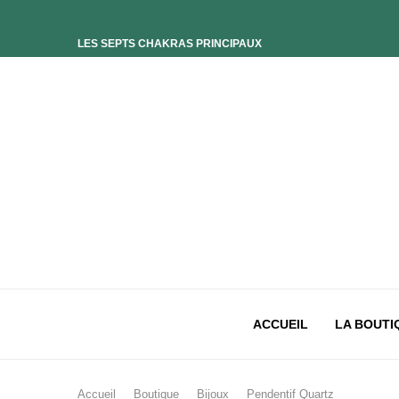
LES SEPTS CHAKRAS PRINCIPAUX
ELIXIR UNIVERS-SOI
ELIXIR PHOENIX
ELIXIR SAGESSE DES OCÉANS
ELIXIR INTIMISTE
ELIXIR ESSENCE’CIEL
ELIXIR PACIFISTE
CHAKRA PLEXUS SOLAIRE
CHAKRA SACRÉ
CHAKRA RACINE
ACCUEIL
LA BOUTI
Accueil
Boutique
Bijoux
Pendentif Quartz