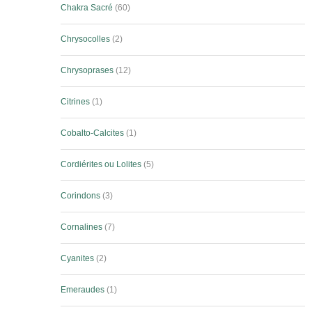
Chakra Sacré
60
Chrysocolles
2
Chrysoprases
12
Citrines
1
Cobalto-Calcites
1
Cordiérites ou Lolites
5
Corindons
3
Cornalines
7
Cyanites
2
Emeraudes
1