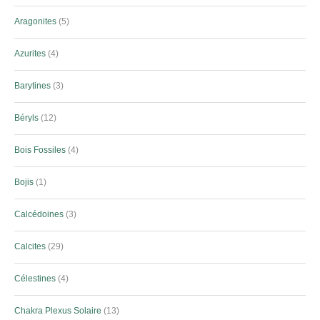
Aragonites
5
Azurites
4
Barytines
3
Béryls
12
Bois Fossiles
4
Bojis
1
Calcédoines
3
Calcites
29
Célestines
4
Chakra Plexus Solaire
13