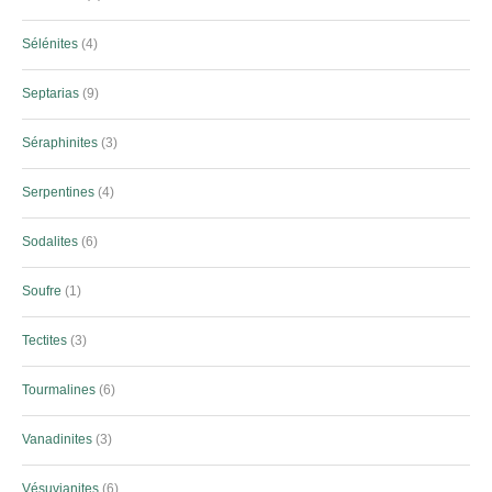
Sélénites
4
Septarias
9
Séraphinites
3
Serpentines
4
Sodalites
6
Soufre
1
Tectites
3
Tourmalines
6
Vanadinites
3
Vésuvianites
6