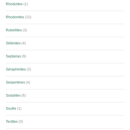
Rhodizites
1
Rhodonites
15
Rubellites
3
Sélénites
4
Septarias
9
Séraphinites
3
Serpentines
4
Sodalites
6
Soufre
1
Tectites
3