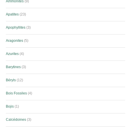
Ammonites
9
Apatites
23
Apophyllites
3
Aragonites
5
Azurites
4
Barytines
3
Béryls
12
Bois Fossiles
4
Bojis
1
Calcédoines
3