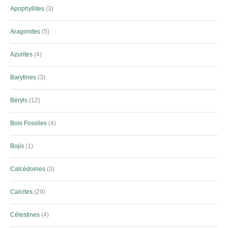
Apophyllites
3
Aragonites
5
Azurites
4
Barytines
3
Béryls
12
Bois Fossiles
4
Bojis
1
Calcédoines
3
Calcites
29
Célestines
4