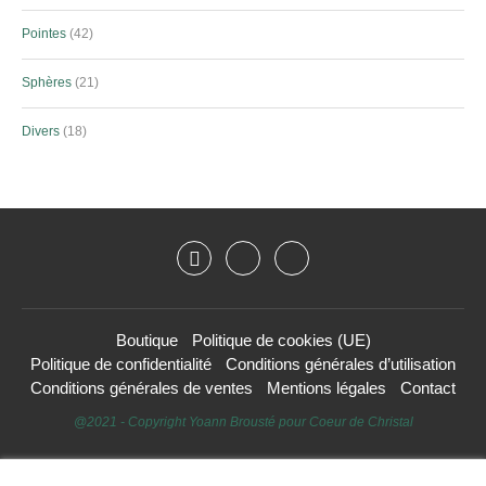
Pointes
42
Sphères
21
Divers
18
Boutique
Politique de cookies (UE)
Politique de confidentialité
Conditions générales d’utilisation
Conditions générales de ventes
Mentions légales
Contact
@2021 - Copyright Yoann Brousté pour Coeur de Christal
HAUT DE PAGE