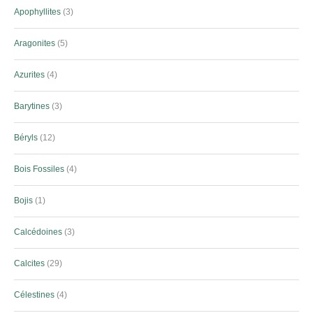
Apophyllites
3
Aragonites
5
Azurites
4
Barytines
3
Béryls
12
Bois Fossiles
4
Bojis
1
Calcédoines
3
Calcites
29
Célestines
4