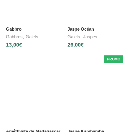
Gabbro
Jaspe Océan
,
,
Gabbros
Galets
Galets
Jaspes
13,00
€
26,00
€
PROMO
Améthyste de Madagascar
Jaspe Kambamba