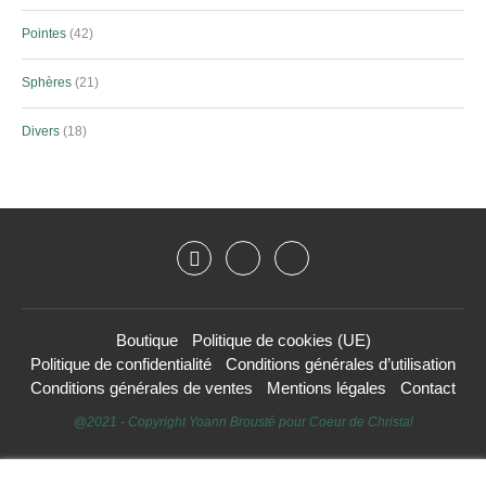
Pointes
42
Sphères
21
Divers
18
Boutique
Politique de cookies (UE)
Politique de confidentialité
Conditions générales d’utilisation
Conditions générales de ventes
Mentions légales
Contact
@2021 - Copyright Yoann Brousté pour Coeur de Christal
HAUT DE PAGE