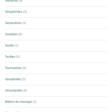
Septarias
9
Séraphinites
3
Serpentines
4
Sodalites
6
Soufre
1
Tectites
3
Tourmalines
6
Vanadinites
3
Vésuvianites
6
Bâtons de massage
1