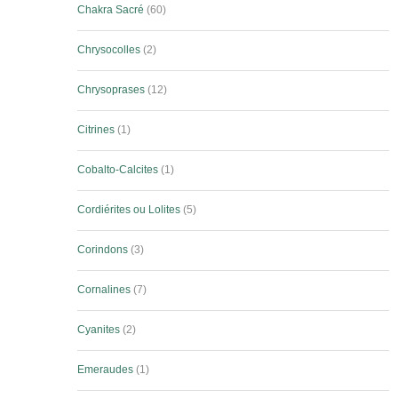
Chakra Sacré
60
Chrysocolles
2
Chrysoprases
12
Citrines
1
Cobalto-Calcites
1
Cordiérites ou Lolites
5
Corindons
3
Cornalines
7
Cyanites
2
Emeraudes
1