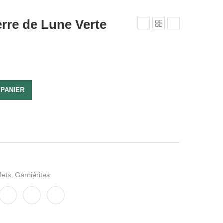
erre de Lune Verte
 PANIER
lets
,
Garniérites