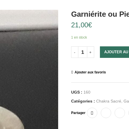
Garniérite ou Pi
21,00
€
1 en stock
AJOUTER AU
Ajouter aux favoris
UGS :
160
Catégories :
Chakra Sacré
,
Ga
Partager