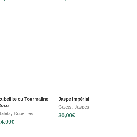
ubellite ou Tourmaline
Jaspe Impérial
Rose
,
Galets
Jaspes
,
alets
Rubellites
30,00
€
24,00
€