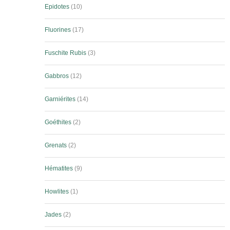
Epidotes
10
Fluorines
17
Fuschite Rubis
3
Gabbros
12
Garniérites
14
Goéthites
2
Grenats
2
Hématites
9
Howlites
1
Jades
2