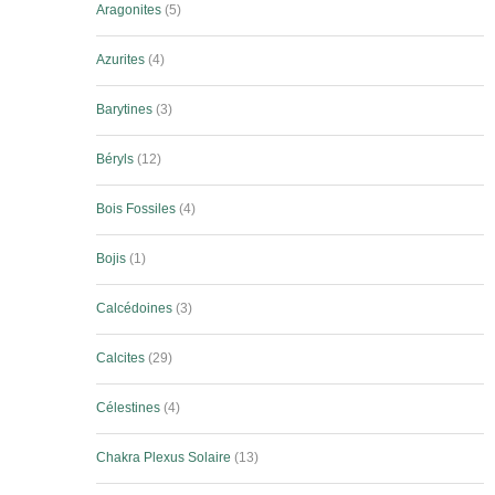
Aragonites
5
Azurites
4
Barytines
3
Béryls
12
Bois Fossiles
4
Bojis
1
Calcédoines
3
Calcites
29
Célestines
4
Chakra Plexus Solaire
13