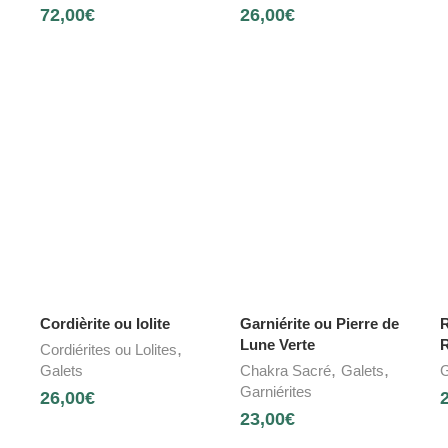
72,00
€
26,00
€
Cordièrite ou Iolite
Garniérite ou Pierre de
R
Lune Verte
,
Cordiérites ou Lolites
,
,
Galets
Chakra Sacré
Galets
G
Garniérites
26,00
€
23,00
€