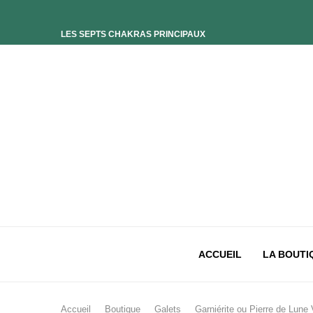
LES SEPTS CHAKRAS PRINCIPAUX
ELIXIR UNIVERS-SOI
ELIXIR PHOENIX
ELIXIR SAGESSE DES OCÉANS
ELIXIR INTIMISTE
ELIXIR ESSENCE’CIEL
ELIXIR PACIFISTE
CHAKRA PLEXUS SOLAIRE
CHAKRA SACRÉ
CHAKRA RACINE
ACCUEIL
LA BOUTI
Accueil
Boutique
Galets
Garniérite ou Pierre de Lune 