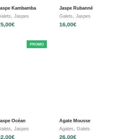
Jaspe Kambamba
Jaspe Rubanné
,
,
alets
Jaspes
Galets
Jaspes
25,00
€
16,00
€
PROMO
aspe Océan
Agate Mousse
,
,
alets
Jaspes
Agates
Galets
32,00
€
26,00
€