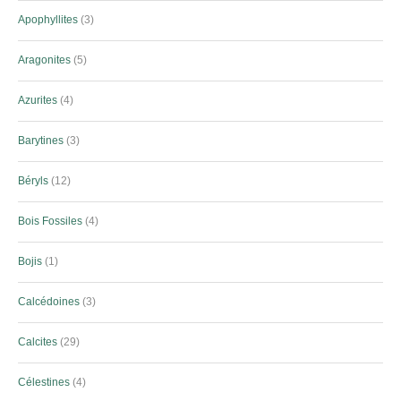
Apophyllites
3
Aragonites
5
Azurites
4
Barytines
3
Béryls
12
Bois Fossiles
4
Bojis
1
Calcédoines
3
Calcites
29
Célestines
4