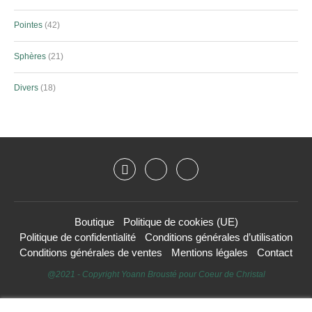
Pointes
42
Sphères
21
Divers
18
Boutique
Politique de cookies (UE)
Politique de confidentialité
Conditions générales d’utilisation
Conditions générales de ventes
Mentions légales
Contact
@2021 - Copyright Yoann Brousté pour Coeur de Christal
HAUT DE PAGE