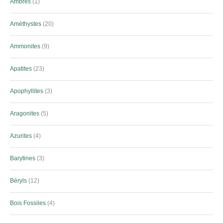
Ambres
1
Améthystes
20
Ammonites
9
Apatites
23
Apophyllites
3
Aragonites
5
Azurites
4
Barytines
3
Béryls
12
Bois Fossiles
4