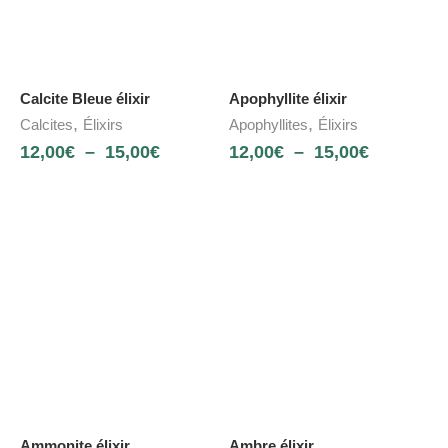
Calcite Bleue élixir
Apophyllite élixir
,
,
Calcites
Élixirs
Apophyllites
Élixirs
12,00
€
–
15,00
€
12,00
€
–
15,00
€
Ammonite élixir
Ambre élixir