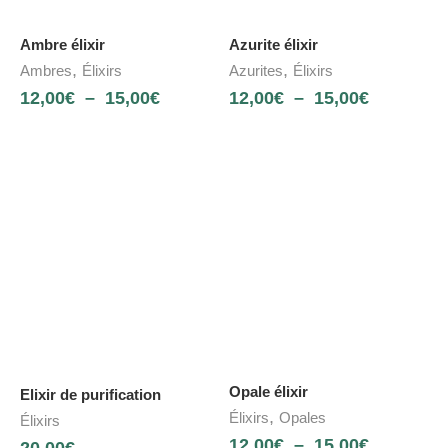
Ambre élixir
Azurite élixir
,
,
Ambres
Élixirs
Azurites
Élixirs
12,00
€
–
15,00
€
12,00
€
–
15,00
€
Opale élixir
Elixir de purification
,
Élixirs
Opales
Élixirs
12,00
€
–
15,00
€
20,00
€