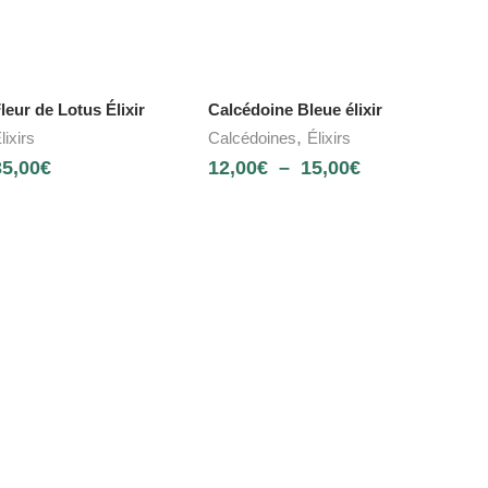
leur de Lotus Élixir
Calcédoine Bleue élixir
,
lixirs
Calcédoines
Élixirs
35,00
€
12,00
€
–
15,00
€