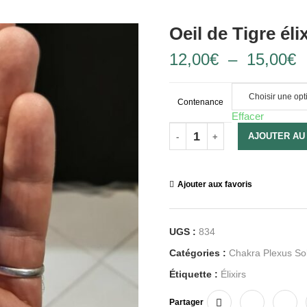
Oeil de Tigre élix
12,00
€
–
15,00
€
Contenance
Effacer
AJOUTER AU
Ajouter aux favoris
UGS :
834
Catégories :
Chakra Plexus Sol
Étiquette :
Élixirs
Partager