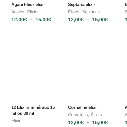
Agate Fleur élixir
Septaria élixir
B
,
,
Agates
Élixirs
Élixirs
Septarias
B
12,00
€
–
15,00
€
12,00
€
–
15,00
€
NOUVEAU
12 Élixirs minéraux 15
Cornaline élixir
A
ml ou 30 ml
,
Cornalines
Élixirs
Élixirs
12,00
€
–
15,00
€