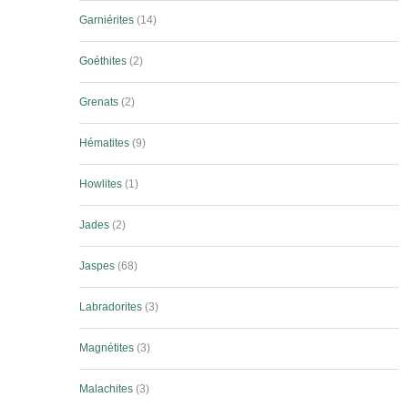
Garniérites
14
Goéthites
2
Grenats
2
Hématites
9
Howlites
1
Jades
2
Jaspes
68
Labradorites
3
Magnétites
3
Malachites
3