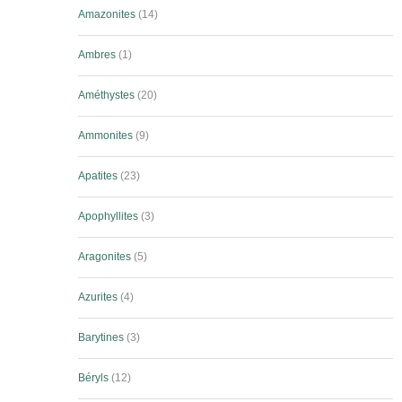
Amazonites
14
Ambres
1
Améthystes
20
Ammonites
9
Apatites
23
Apophyllites
3
Aragonites
5
Azurites
4
Barytines
3
Béryls
12