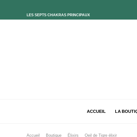
LES SEPTS CHAKRAS PRINCIPAUX
ELIXIR UNIVERS-SOI
ELIXIR PHOENIX
ELIXIR SAGESSE DES OCÉANS
ELIXIR INTIMISTE
ELIXIR ESSENCE’CIEL
ELIXIR PACIFISTE
CHAKRA PLEXUS SOLAIRE
CHAKRA SACRÉ
CHAKRA RACINE
ACCUEIL
LA BOUTI
Accueil
Boutique
Élixirs
Oeil de Tigre élixir