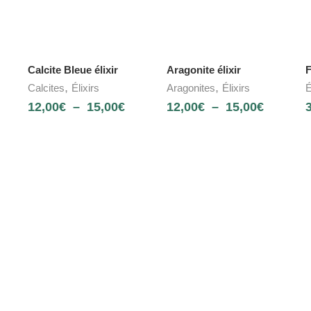
Calcite Bleue élixir
Aragonite élixir
F
,
,
Calcites
Élixirs
Aragonites
Élixirs
É
12,00
€
–
15,00
€
12,00
€
–
15,00
€