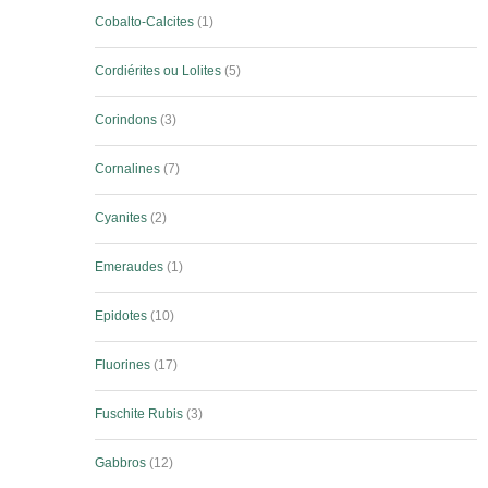
Cobalto-Calcites
1
Cordiérites ou Lolites
5
Corindons
3
Cornalines
7
Cyanites
2
Emeraudes
1
Epidotes
10
Fluorines
17
Fuschite Rubis
3
Gabbros
12