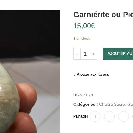
Garniérite ou Pi
15,00
€
1 en stock
AJOUTER AU
Ajouter aux favoris
UGS :
874
Catégories :
Chakra Sacré
,
Ga
Partager