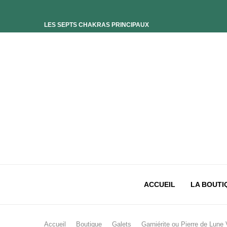
LES SEPTS CHAKRAS PRINCIPAUX
ELIXIR UNIVERS-SOI
ELIXIR PHOENIX
ELIXIR SAGESSE DES OCÉANS
ELIXIR INTIMISTE
ELIXIR ESSENCE’CIEL
ELIXIR PACIFISTE
CHAKRA PLEXUS SOLAIRE
CHAKRA SACRÉ
CHAKRA RACINE
ACCUEIL
LA BOUTI
Accueil
Boutique
Galets
Garniérite ou Pierre de Lune 