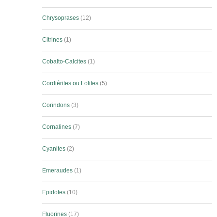
Chrysoprases
12
Citrines
1
Cobalto-Calcites
1
Cordiérites ou Lolites
5
Corindons
3
Cornalines
7
Cyanites
2
Emeraudes
1
Epidotes
10
Fluorines
17