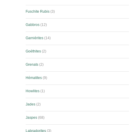
Fuschite Rubis
3
Gabbros
12
Garniérites
14
Goéthites
2
Grenats
2
Hématites
9
Howlites
1
Jades
2
Jaspes
68
Labradorites
3