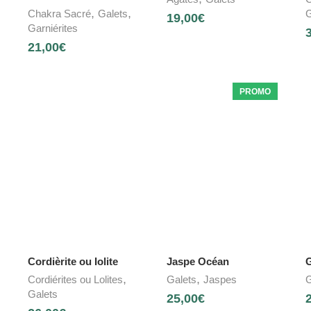
,
,
Chakra Sacré
Galets
G
19,00
€
Garniérites
21,00
€
PROMO
Cordièrite ou Iolite
Jaspe Océan
,
,
Cordiérites ou Lolites
Galets
Jaspes
G
Galets
25,00
€