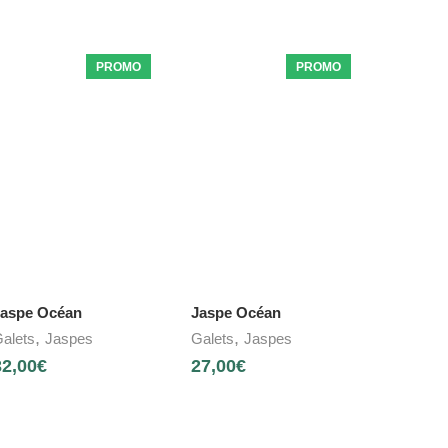
PROMO
PROMO
aspe Océan
Jaspe Océan
,
,
alets
Jaspes
Galets
Jaspes
32,00
€
27,00
€