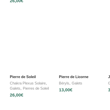
26,00
€
Pierre de Soleil
Pierre de Licorne
J
,
,
Chakra Plexus Solaire
Béryls
Galets
G
,
Galets
Pierres de Soleil
13,00
€
26,00
€