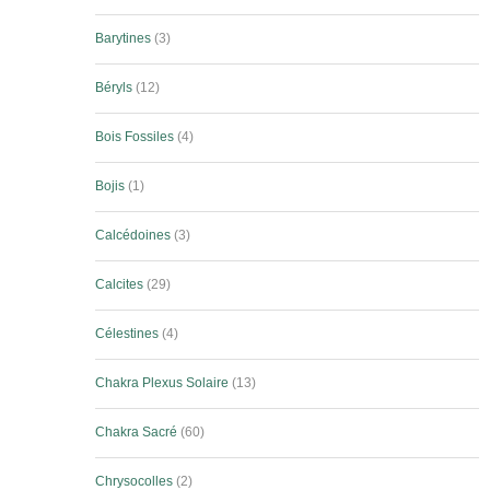
Barytines
3
Béryls
12
Bois Fossiles
4
Bojis
1
Calcédoines
3
Calcites
29
Célestines
4
Chakra Plexus Solaire
13
Chakra Sacré
60
Chrysocolles
2