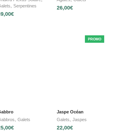
,
alets
Serpentines
26,00
€
39,00
€
PROMO
Gabbro
Jaspe Océan
,
,
abbros
Galets
Galets
Jaspes
25,00
€
22,00
€