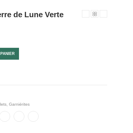
erre de Lune Verte
 PANIER
lets
,
Garniérites