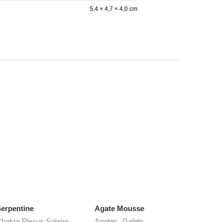
5,4 × 4,7 × 4,0 cm
erpentine
Agate Mousse
,
,
hakra Plexus Solaire
Agates
Galets