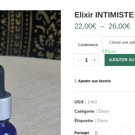
Elixir INTIMISTE
22,00
€
–
26,00
€
Contenance
Effacer
AJOUTER AU
Ajouter aux favoris
UGS :
1403
Catégorie :
Élixirs
Étiquette :
Élixirs
Partager