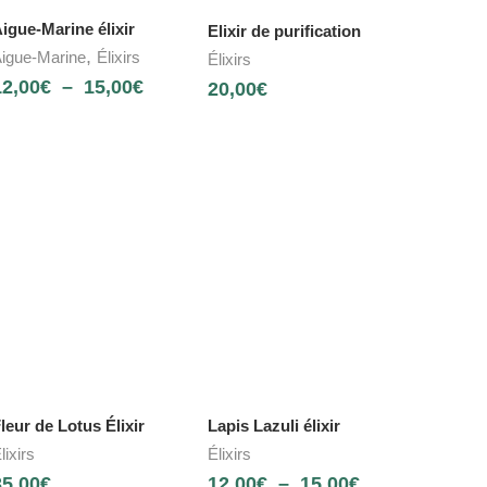
igue-Marine élixir
Elixir de purification
,
igue-Marine
Élixirs
Élixirs
12,00
€
–
15,00
€
20,00
€
leur de Lotus Élixir
Lapis Lazuli élixir
lixirs
Élixirs
35,00
€
12,00
€
–
15,00
€