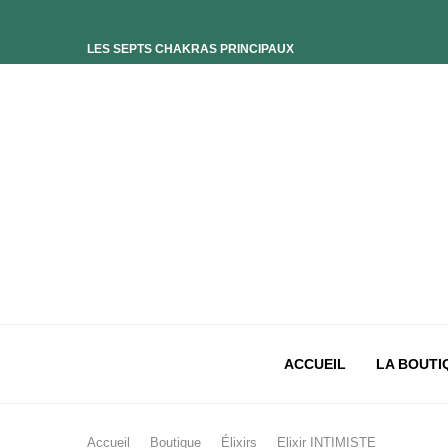
LES SEPTS CHAKRAS PRINCIPAUX
ELIXIR UNIVERS-SOI
ELIXIR PHOENIX
ELIXIR SAGESSE DES OCÉANS
ELIXIR INTIMISTE
ELIXIR ESSENCE’CIEL
ELIXIR PACIFISTE
CHAKRA PLEXUS SOLAIRE
CHAKRA SACRÉ
CHAKRA RACINE
ACCUEIL
LA BOUTI
Accueil
Boutique
Élixirs
Elixir INTIMISTE