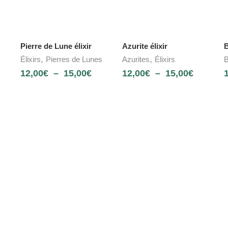
Pierre de Lune élixir
Azurite élixir
B
,
,
Élixirs
Pierres de Lunes
Azurites
Élixirs
B
12,00
€
–
15,00
€
12,00
€
–
15,00
€