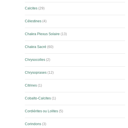
Calcites
29
Célestines
4
Chakra Plexus Solaire
13
Chakra Sacré
60
Chrysocolles
2
Chrysoprases
12
Citrines
1
Cobalto-Calcites
1
Cordiérites ou Lolites
5
Corindons
3