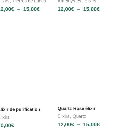
,
,
lixirs
Pierres de Lunes
Améthystes
Élixirs
12,00
€
–
15,00
€
12,00
€
–
15,00
€
Quartz Rose élixir
lixir de purification
,
Élixirs
Quartz
lixirs
12,00
€
–
15,00
€
20,00
€