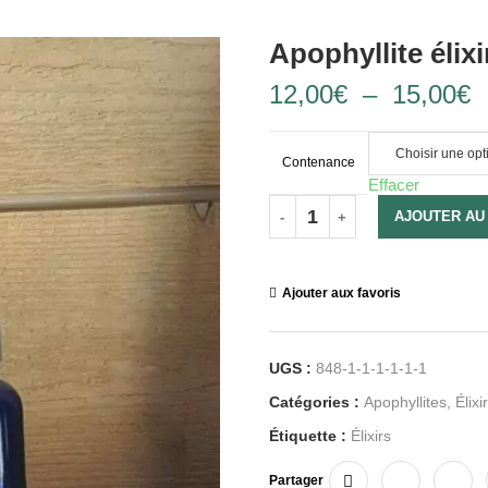
Apophyllite élixi
12,00
€
–
15,00
€
Contenance
Effacer
AJOUTER AU
Ajouter aux favoris
UGS :
848-1-1-1-1-1-1
Catégories :
Apophyllites
,
Élixi
Étiquette :
Élixirs
Partager