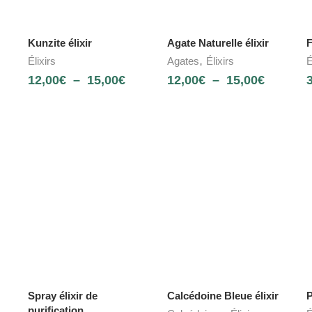
Kunzite élixir
Agate Naturelle élixir
F
,
Élixirs
Agates
Élixirs
É
12,00
€
–
15,00
€
12,00
€
–
15,00
€
Spray élixir de
Calcédoine Bleue élixir
P
purification