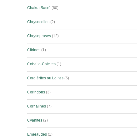
Chakra Sacré
60
Chrysocolles
2
Chrysoprases
12
Citrines
1
Cobalto-Calcites
1
Cordiérites ou Lolites
5
Corindons
3
Cornalines
7
Cyanites
2
Emeraudes
1