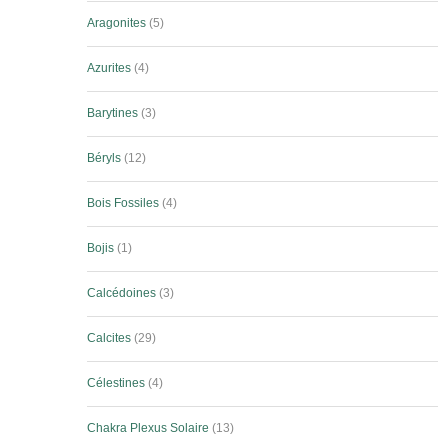
Aragonites
5
Azurites
4
Barytines
3
Béryls
12
Bois Fossiles
4
Bojis
1
Calcédoines
3
Calcites
29
Célestines
4
Chakra Plexus Solaire
13