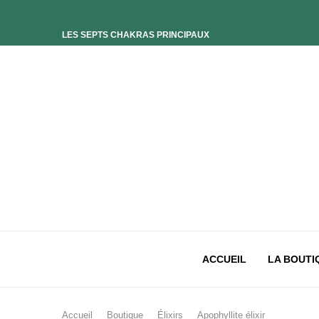
LES SEPTS CHAKRAS PRINCIPAUX
ELIXIR UNIVERS-SOI
ELIXIR PHOENIX
ELIXIR SAGESSE DES OCÉANS
ELIXIR INTIMISTE
ELIXIR ESSENCE’CIEL
ELIXIR PACIFISTE
CHAKRA PLEXUS SOLAIRE
CHAKRA SACRÉ
CHAKRA RACINE
ACCUEIL
LA BOUTI
Accueil
Boutique
Élixirs
Apophyllite élixir