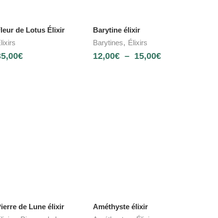
leur de Lotus Élixir
Barytine élixir
,
lixirs
Barytines
Élixirs
35,00
€
12,00
€
–
15,00
€
ierre de Lune élixir
Améthyste élixir