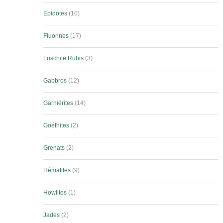
Epidotes
10
Fluorines
17
Fuschite Rubis
3
Gabbros
12
Garniérites
14
Goéthites
2
Grenats
2
Hématites
9
Howlites
1
Jades
2