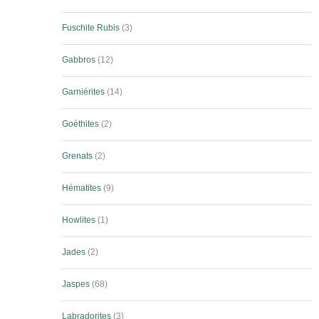
Fuschite Rubis
3
Gabbros
12
Garniérites
14
Goéthites
2
Grenats
2
Hématites
9
Howlites
1
Jades
2
Jaspes
68
Labradorites
3