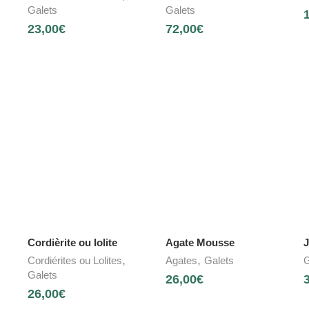
Galets
Galets
23,00
€
72,00
€
Cordièrite ou Iolite
Agate Mousse
J
,
,
Cordiérites ou Lolites
Agates
Galets
G
Galets
26,00
€
26,00
€