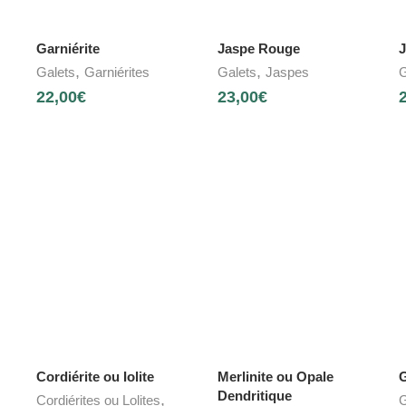
Garniérite
Jaspe Rouge
J
,
,
Galets
Garniérites
Galets
Jaspes
G
22,00
€
23,00
€
Cordiérite ou Iolite
Merlinite ou Opale
Dendritique
,
Cordiérites ou Lolites
G