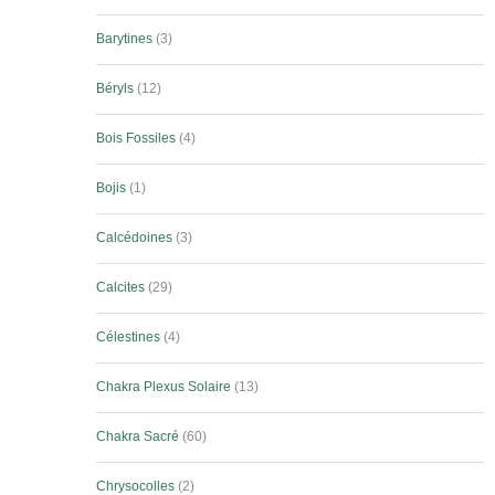
Barytines
3
Béryls
12
Bois Fossiles
4
Bojis
1
Calcédoines
3
Calcites
29
Célestines
4
Chakra Plexus Solaire
13
Chakra Sacré
60
Chrysocolles
2