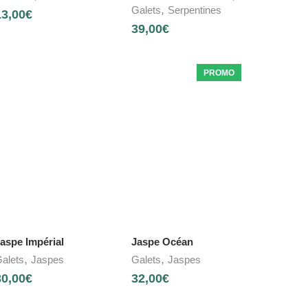
,
Galets
Serpentines
13,00
€
39,00
€
PROMO
aspe Impérial
Jaspe Océan
,
,
alets
Jaspes
Galets
Jaspes
30,00
€
32,00
€