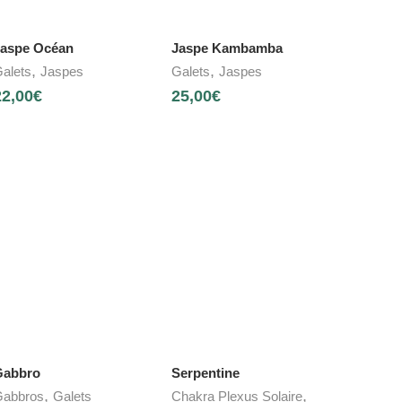
aspe Océan
Jaspe Kambamba
,
,
alets
Jaspes
Galets
Jaspes
22,00
€
25,00
€
Gabbro
Serpentine
,
,
abbros
Galets
Chakra Plexus Solaire