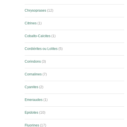
Chrysoprases
12
Citrines
1
Cobalto-Calcites
1
Cordiérites ou Lolites
5
Corindons
3
Cornalines
7
Cyanites
2
Emeraudes
1
Epidotes
10
Fluorines
17