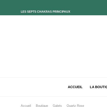
LES SEPTS CHAKRAS PRINCIPAUX
ELIXIR UNIVERS-SOI
ELIXIR PHOENIX
ELIXIR SAGESSE DES OCÉANS
ELIXIR INTIMISTE
ELIXIR ESSENCE’CIEL
ELIXIR PACIFISTE
CHAKRA PLEXUS SOLAIRE
CHAKRA SACRÉ
CHAKRA RACINE
ACCUEIL
LA BOUTI
Accueil
Boutique
Galets
Quartz Rose