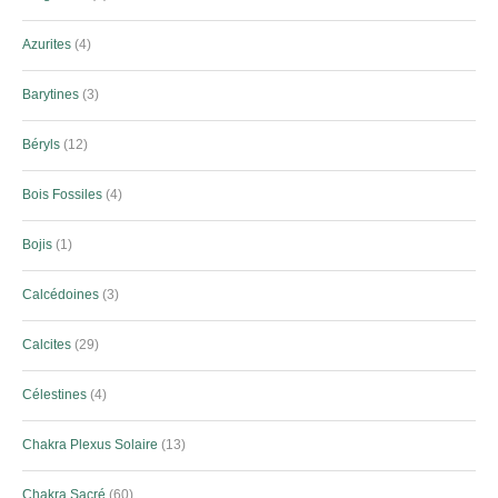
Azurites
4
Barytines
3
Béryls
12
Bois Fossiles
4
Bojis
1
Calcédoines
3
Calcites
29
Célestines
4
Chakra Plexus Solaire
13
Chakra Sacré
60