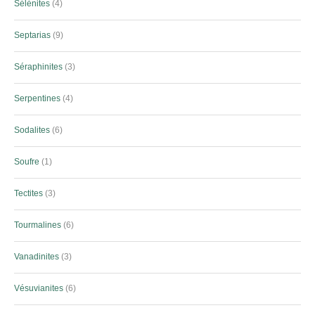
Sélénites
4
Septarias
9
Séraphinites
3
Serpentines
4
Sodalites
6
Soufre
1
Tectites
3
Tourmalines
6
Vanadinites
3
Vésuvianites
6