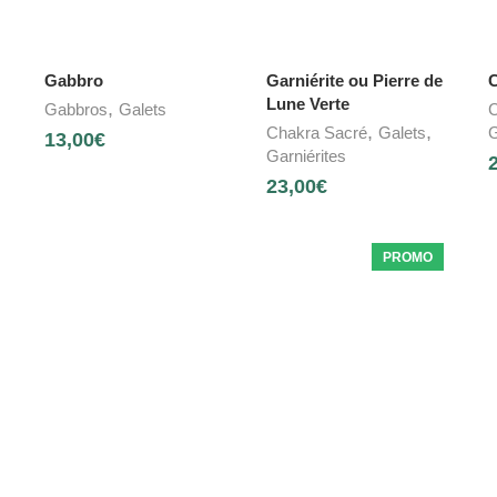
Gabbro
Garniérite ou Pierre de
C
Lune Verte
,
Gabbros
Galets
C
,
,
Chakra Sacré
Galets
G
13,00
€
Garniérites
23,00
€
PROMO