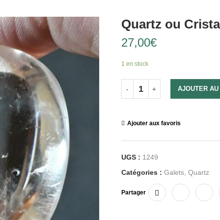
Quartz ou Crist
27,00
€
1 en stock
AJOUTER AU
Ajouter aux favoris
UGS :
1249
Catégories :
Galets
,
Quartz
Partager