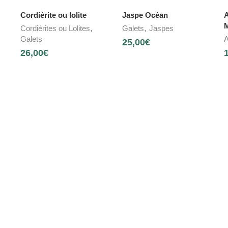
Cordièrite ou Iolite
Jaspe Océan
A
M
,
,
Cordiérites ou Lolites
Galets
Jaspes
Galets
A
25,00
€
26,00
€