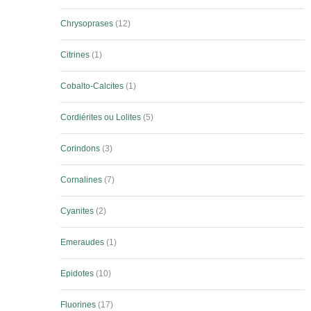
Chrysoprases
12
Citrines
1
Cobalto-Calcites
1
Cordiérites ou Lolites
5
Corindons
3
Cornalines
7
Cyanites
2
Emeraudes
1
Epidotes
10
Fluorines
17