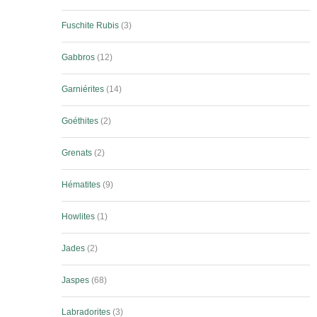
Fuschite Rubis
3
Gabbros
12
Garniérites
14
Goéthites
2
Grenats
2
Hématites
9
Howlites
1
Jades
2
Jaspes
68
Labradorites
3