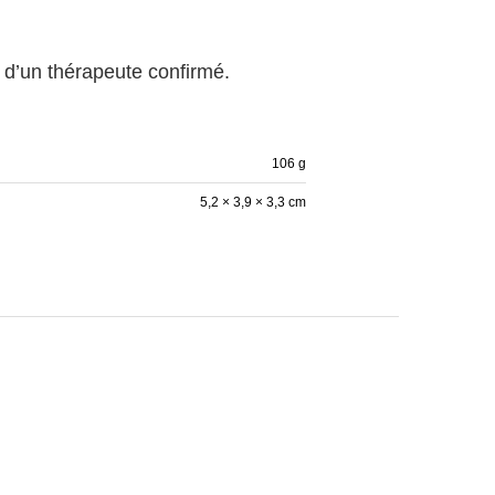
 d’un thérapeute confirmé.
106 g
5,2 × 3,9 × 3,3 cm