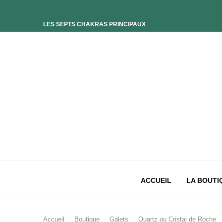
LES SEPTS CHAKRAS PRINCIPAUX
ELIXIR UNIVERS-SOI
ELIXIR PHOENIX
ELIXIR SAGESSE DES OCÉANS
ELIXIR INTIMISTE
ELIXIR ESSENCE’CIEL
ELIXIR PACIFISTE
CHAKRA PLEXUS SOLAIRE
CHAKRA SACRÉ
CHAKRA RACINE
ACCUEIL
LA BOUTI
Accueil
Boutique
Galets
Quartz ou Cristal de Roche