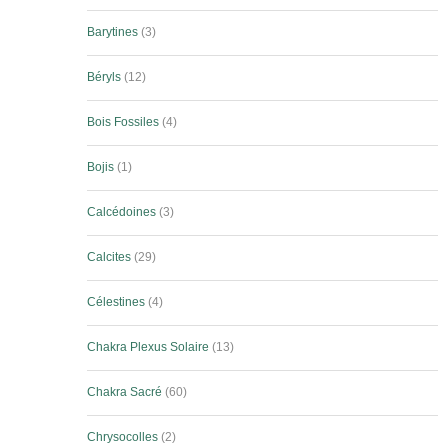
Barytines
3
Béryls
12
Bois Fossiles
4
Bojis
1
Calcédoines
3
Calcites
29
Célestines
4
Chakra Plexus Solaire
13
Chakra Sacré
60
Chrysocolles
2