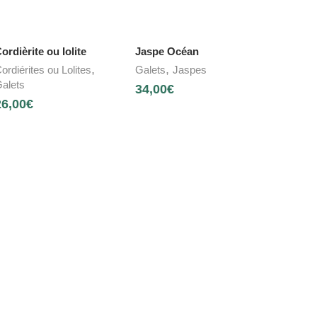
ordièrite ou Iolite
Jaspe Océan
,
,
ordiérites ou Lolites
Galets
Jaspes
alets
34,00
€
26,00
€