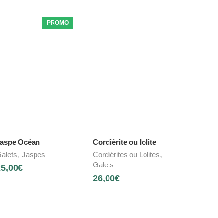
PROMO
aspe Océan
Cordièrite ou Iolite
,
,
alets
Jaspes
Cordiérites ou Lolites
Galets
25,00
€
26,00
€