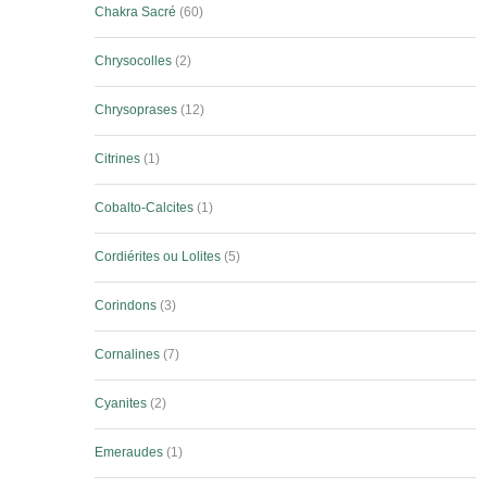
Chakra Sacré
60
Chrysocolles
2
Chrysoprases
12
Citrines
1
Cobalto-Calcites
1
Cordiérites ou Lolites
5
Corindons
3
Cornalines
7
Cyanites
2
Emeraudes
1