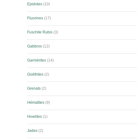
Epidotes
10
Fluorines
17
Fuschite Rubis
3
Gabbros
12
Garniérites
14
Goéthites
2
Grenats
2
Hématites
9
Howlites
1
Jades
2