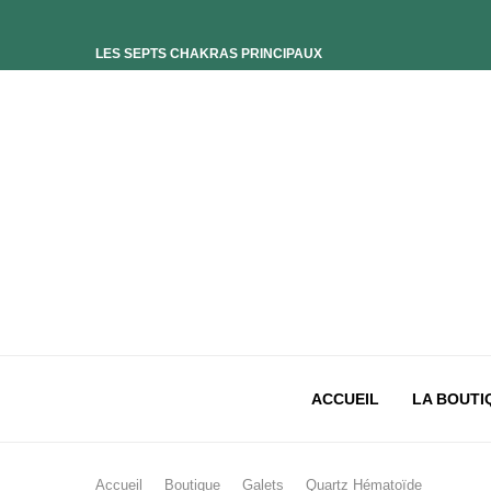
LES SEPTS CHAKRAS PRINCIPAUX
ELIXIR UNIVERS-SOI
ELIXIR PHOENIX
ELIXIR SAGESSE DES OCÉANS
ELIXIR INTIMISTE
ELIXIR ESSENCE’CIEL
ELIXIR PACIFISTE
CHAKRA PLEXUS SOLAIRE
CHAKRA SACRÉ
CHAKRA RACINE
ACCUEIL
LA BOUTI
Accueil
Boutique
Galets
Quartz Hématoïde