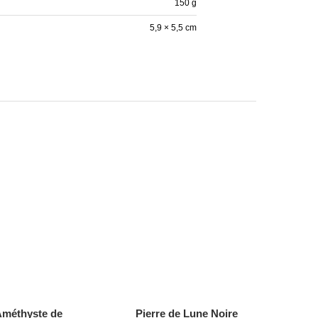
150 g
5,9 × 5,5 cm
méthyste de
Pierre de Lune Noire