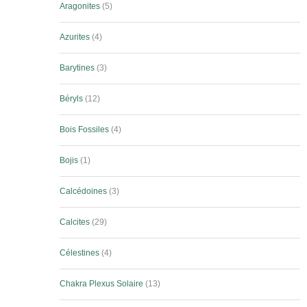
Aragonites
5
Azurites
4
Barytines
3
Béryls
12
Bois Fossiles
4
Bojis
1
Calcédoines
3
Calcites
29
Célestines
4
Chakra Plexus Solaire
13