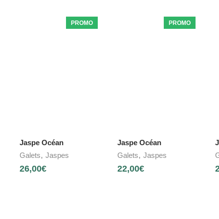
PROMO
PROMO
Jaspe Océan
Jaspe Océan
J
,
,
Galets
Jaspes
Galets
Jaspes
G
26,00
€
22,00
€