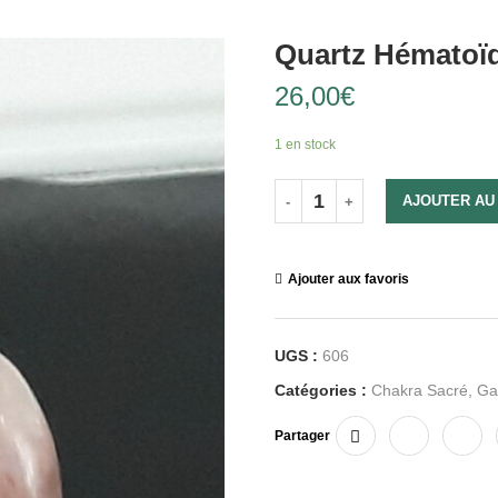
Quartz Hématoï
26,00
€
1 en stock
AJOUTER AU
Ajouter aux favoris
UGS :
606
Catégories :
Chakra Sacré
,
Ga
Partager