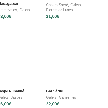
adagascar
,
,
Chakra Sacré
Galets
,
méthystes
Galets
Pierres de Lunes
13,00
€
21,00
€
aspe Rubanné
Garniérite
,
,
alets
Jaspes
Galets
Garniérites
16,00
€
22,00
€