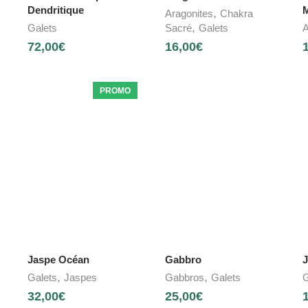
Dendritique
M
,
Aragonites
Chakra
,
Galets
Sacré
Galets
A
72,00
€
16,00
€
PROMO
Jaspe Océan
Gabbro
J
,
,
Galets
Jaspes
Gabbros
Galets
G
32,00
€
25,00
€