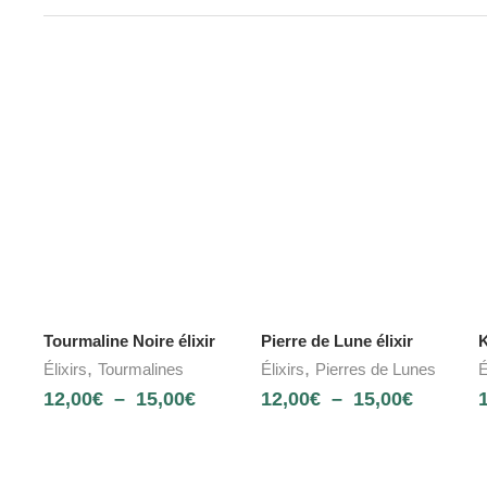
Tourmaline Noire élixir
Pierre de Lune élixir
K
,
,
Élixirs
Tourmalines
Élixirs
Pierres de Lunes
É
12,00
€
–
15,00
€
12,00
€
–
15,00
€