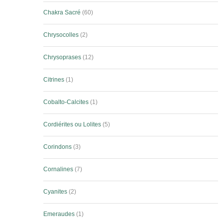
Chakra Sacré
60
Chrysocolles
2
Chrysoprases
12
Citrines
1
Cobalto-Calcites
1
Cordiérites ou Lolites
5
Corindons
3
Cornalines
7
Cyanites
2
Emeraudes
1