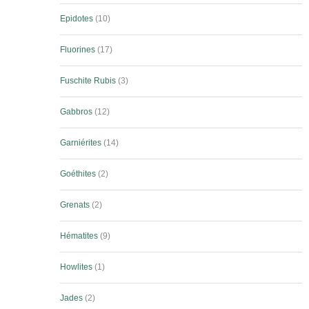
Epidotes
10
Fluorines
17
Fuschite Rubis
3
Gabbros
12
Garniérites
14
Goéthites
2
Grenats
2
Hématites
9
Howlites
1
Jades
2