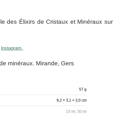
e des Élixirs de Cristaux et Minéraux sur
t
Instagram.
 de minéraux. Mirande, Gers
57 g
9,2 × 3,1 × 3,0 cm
15 ml, 30 ml