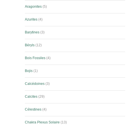
Aragonites
5
Azurites
4
Barytines
3
Béryls
12
Bois Fossiles
4
Bojis
1
Calcédoines
3
Calcites
29
Célestines
4
Chakra Plexus Solaire
13