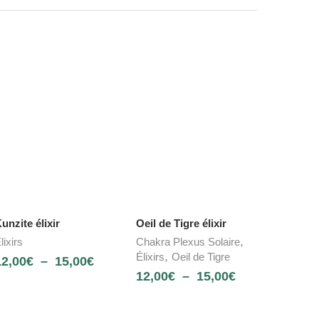
unzite élixir
Oeil de Tigre élixir
,
lixirs
Chakra Plexus Solaire
,
Élixirs
Oeil de Tigre
12,00
€
–
15,00
€
12,00
€
–
15,00
€