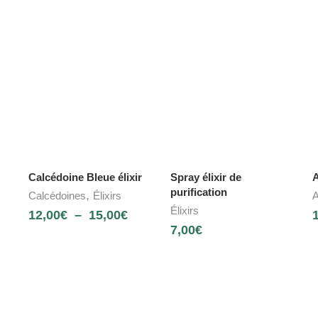
Calcédoine Bleue élixir
Spray élixir de
A
purification
,
Calcédoines
Élixirs
A
Élixirs
12,00
€
–
15,00
€
7,00
€
NOUVEAU