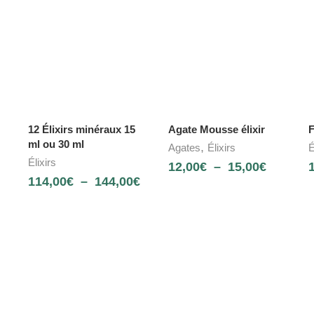
12 Élixirs minéraux 15
Agate Mousse élixir
F
ml ou 30 ml
,
Agates
Élixirs
É
Élixirs
12,00
€
–
15,00
€
114,00
€
–
144,00
€