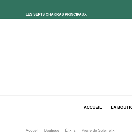
LES SEPTS CHAKRAS PRINCIPAUX
ELIXIR UNIVERS-SOI
ELIXIR PHOENIX
ELIXIR SAGESSE DES OCÉANS
ELIXIR INTIMISTE
ELIXIR ESSENCE’CIEL
ELIXIR PACIFISTE
CHAKRA PLEXUS SOLAIRE
CHAKRA SACRÉ
CHAKRA RACINE
ACCUEIL
LA BOUTI
Accueil
Boutique
Élixirs
Pierre de Soleil élixir