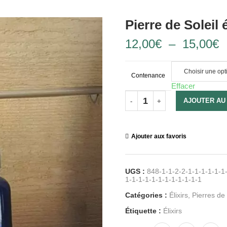
Pierre de Soleil é
12,00
€
–
15,00
€
Contenance
Effacer
AJOUTER AU
Ajouter aux favoris
UGS :
848-1-1-2-2-1-1-1-1-1-1-
1-1-1-1-1-1-1-1-1-1-1-1
Catégories :
Élixirs
,
Pierres de 
Étiquette :
Élixirs