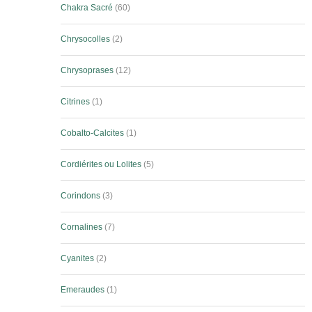
Chakra Sacré
60
Chrysocolles
2
Chrysoprases
12
Citrines
1
Cobalto-Calcites
1
Cordiérites ou Lolites
5
Corindons
3
Cornalines
7
Cyanites
2
Emeraudes
1