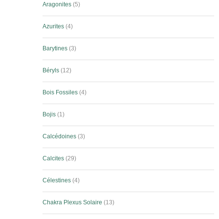
Aragonites
5
Azurites
4
Barytines
3
Béryls
12
Bois Fossiles
4
Bojis
1
Calcédoines
3
Calcites
29
Célestines
4
Chakra Plexus Solaire
13