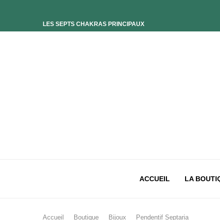
LES SEPTS CHAKRAS PRINCIPAUX
ELIXIR UNIVERS-SOI
ELIXIR PHOENIX
ELIXIR SAGESSE DES OCÉANS
ELIXIR INTIMISTE
ELIXIR ESSENCE’CIEL
ELIXIR PACIFISTE
CHAKRA PLEXUS SOLAIRE
CHAKRA SACRÉ
CHAKRA RACINE
ACCUEIL
LA BOUTI
Accueil
Boutique
Bijoux
Pendentif Septaria