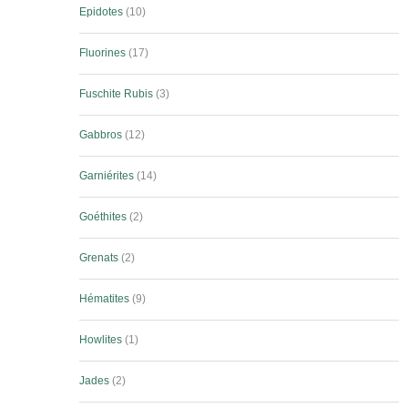
Epidotes
10
Fluorines
17
Fuschite Rubis
3
Gabbros
12
Garniérites
14
Goéthites
2
Grenats
2
Hématites
9
Howlites
1
Jades
2