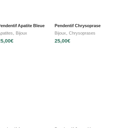
endentif Apatite Bleue
Pendentif Chrysoprase
,
,
patites
Bijoux
Bijoux
Chrysoprases
25,00
€
25,00
€