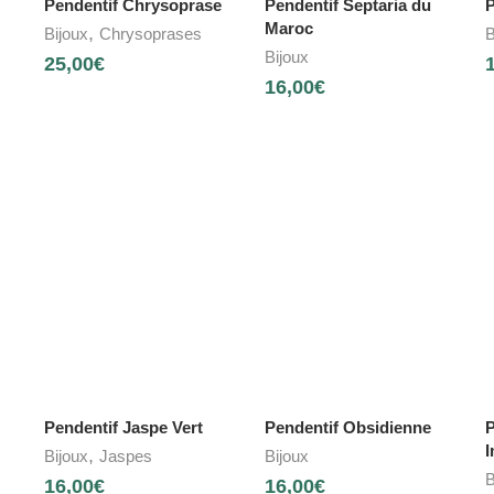
Pendentif Chrysoprase
Pendentif Septaria du
P
Maroc
,
Bijoux
Chrysoprases
B
Bijoux
25,00
€
16,00
€
Pendentif Jaspe Vert
Pendentif Obsidienne
P
I
,
Bijoux
Jaspes
Bijoux
B
16,00
€
16,00
€