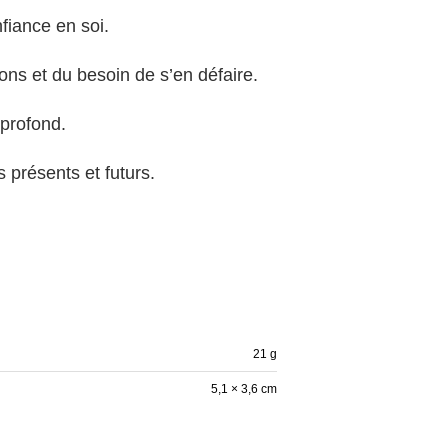
nfiance en soi.
s et du besoin de s’en défaire.
 profond.
s présents et futurs.
21 g
5,1 × 3,6 cm