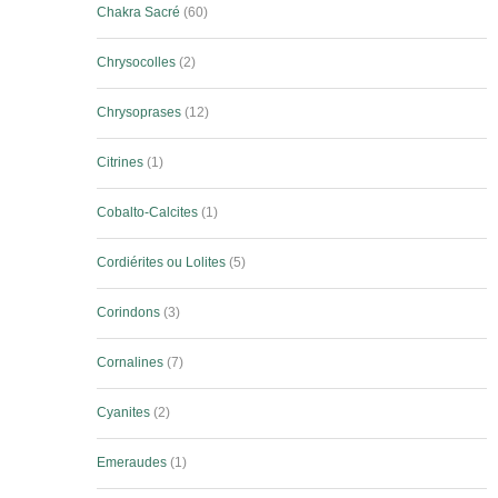
Chakra Sacré
60
Chrysocolles
2
Chrysoprases
12
Citrines
1
Cobalto-Calcites
1
Cordiérites ou Lolites
5
Corindons
3
Cornalines
7
Cyanites
2
Emeraudes
1