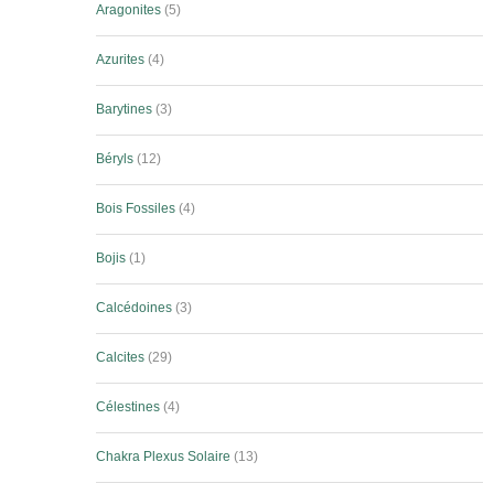
Aragonites
5
Azurites
4
Barytines
3
Béryls
12
Bois Fossiles
4
Bojis
1
Calcédoines
3
Calcites
29
Célestines
4
Chakra Plexus Solaire
13