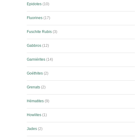
Epidotes
10
Fluorines
17
Fuschite Rubis
3
Gabbros
12
Garniérites
14
Goéthites
2
Grenats
2
Hématites
9
Howlites
1
Jades
2