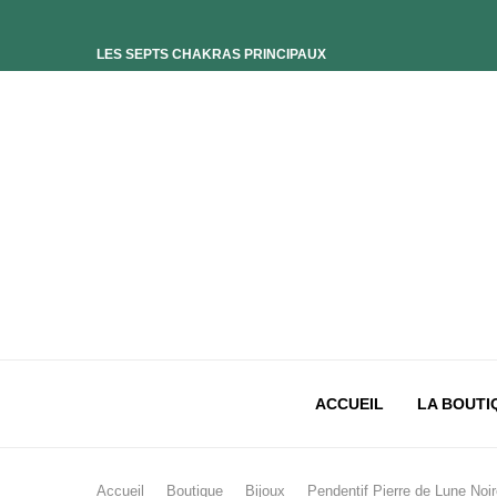
LES SEPTS CHAKRAS PRINCIPAUX
ELIXIR UNIVERS-SOI
ELIXIR PHOENIX
ELIXIR SAGESSE DES OCÉANS
ELIXIR INTIMISTE
ELIXIR ESSENCE’CIEL
ELIXIR PACIFISTE
CHAKRA PLEXUS SOLAIRE
CHAKRA SACRÉ
CHAKRA RACINE
ACCUEIL
LA BOUTI
Accueil
Boutique
Bijoux
Pendentif Pierre de Lune Noi