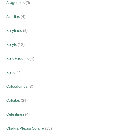
Aragonites
5
Azurites
4
Barytines
3
Béryls
12
Bois Fossiles
4
Bojis
1
Calcédoines
3
Calcites
29
Célestines
4
Chakra Plexus Solaire
13