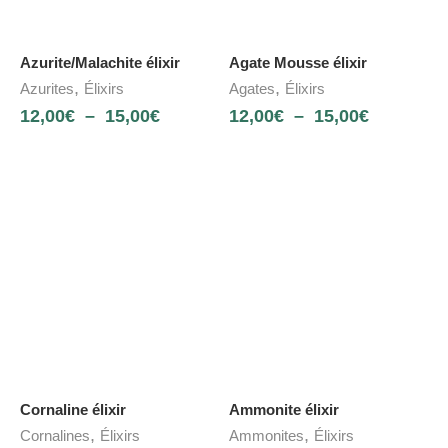
Azurite/Malachite élixir
Agate Mousse élixir
,
,
Azurites
Élixirs
Agates
Élixirs
12,00
€
–
15,00
€
12,00
€
–
15,00
€
Cornaline élixir
Ammonite élixir
,
,
Cornalines
Élixirs
Ammonites
Élixirs