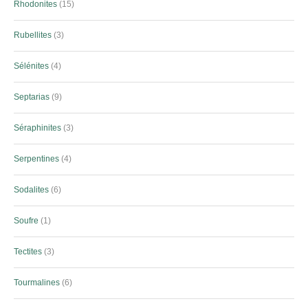
Rhodonites
15
Rubellites
3
Sélénites
4
Septarias
9
Séraphinites
3
Serpentines
4
Sodalites
6
Soufre
1
Tectites
3
Tourmalines
6