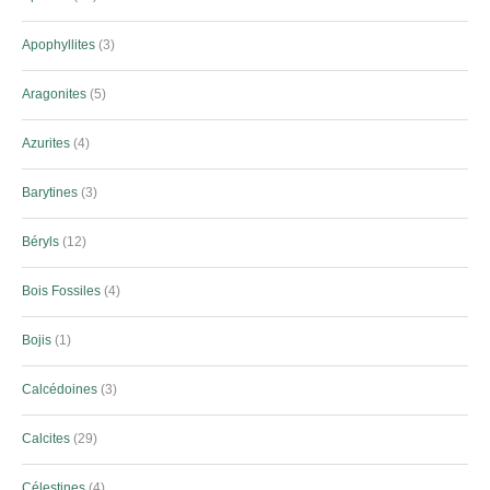
Apophyllites
3
Aragonites
5
Azurites
4
Barytines
3
Béryls
12
Bois Fossiles
4
Bojis
1
Calcédoines
3
Calcites
29
Célestines
4