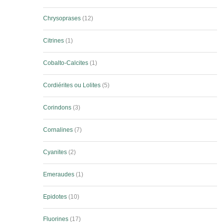
Chrysoprases
12
Citrines
1
Cobalto-Calcites
1
Cordiérites ou Lolites
5
Corindons
3
Cornalines
7
Cyanites
2
Emeraudes
1
Epidotes
10
Fluorines
17