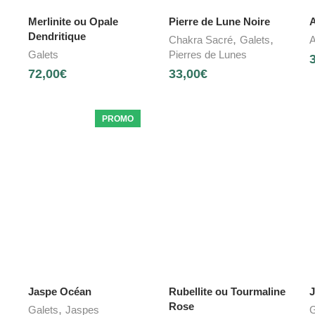
Merlinite ou Opale
Pierre de Lune Noire
A
Dendritique
,
,
Chakra Sacré
Galets
A
Galets
Pierres de Lunes
72,00
€
33,00
€
PROMO
Jaspe Océan
Rubellite ou Tourmaline
J
Rose
,
Galets
Jaspes
G