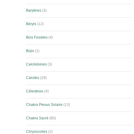
Barytines
3
Béryls
12
Bois Fossiles
4
Bojis
1
Calcédoines
3
Calcites
29
Célestines
4
Chakra Plexus Solaire
13
Chakra Sacré
60
Chrysocolles
2