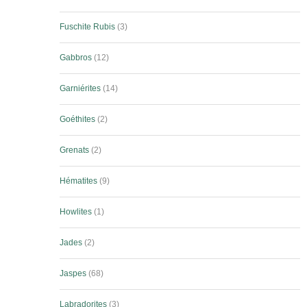
Fuschite Rubis
3
Gabbros
12
Garniérites
14
Goéthites
2
Grenats
2
Hématites
9
Howlites
1
Jades
2
Jaspes
68
Labradorites
3