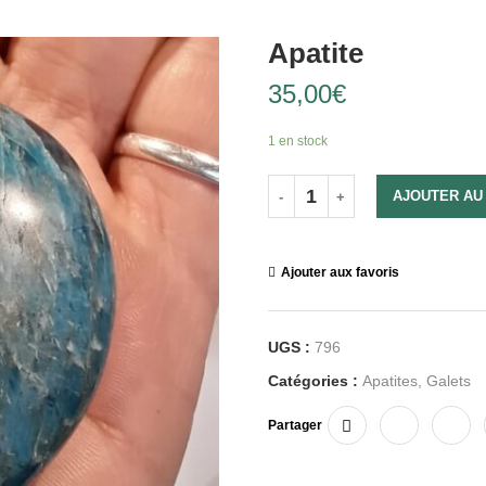
Apatite
35,00
€
1 en stock
AJOUTER AU
Ajouter aux favoris
UGS :
796
Catégories :
Apatites
,
Galets
Partager