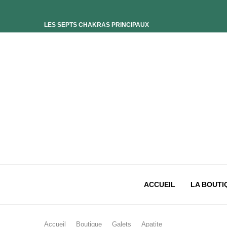
LES SEPTS CHAKRAS PRINCIPAUX
ELIXIR UNIVERS-SOI
ELIXIR PHOENIX
ELIXIR SAGESSE DES OCÉANS
ELIXIR INTIMISTE
ELIXIR ESSENCE’CIEL
ELIXIR PACIFISTE
CHAKRA PLEXUS SOLAIRE
CHAKRA SACRÉ
CHAKRA RACINE
ACCUEIL
LA BOUTI
Accueil
Boutique
Galets
Apatite