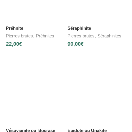
Préhnite
Séraphinite
,
,
Pierres brutes
Préhnites
Pierres brutes
Séraphinites
22,00
€
90,00
€
Vésuvianite ou Idocrase
Epidote ou Unakite