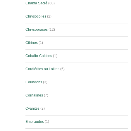
Chakra Sacré
60
Chrysocolles
2
Chrysoprases
12
Citrines
1
Cobalto-Calcites
1
Cordiérites ou Lolites
5
Corindons
3
Cornalines
7
Cyanites
2
Emeraudes
1