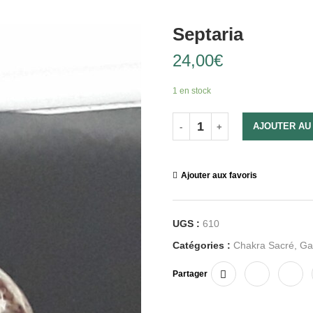
Septaria
24,00
€
1 en stock
AJOUTER AU
Ajouter aux favoris
UGS :
610
Catégories :
Chakra Sacré
,
Ga
Partager