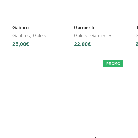
Gabbro
Garniérite
J
,
,
Gabbros
Galets
Galets
Garniérites
G
25,00
€
22,00
€
PROMO