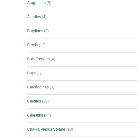
Aragonites
5
Azurites
4
Barytines
3
Béryls
12
Bois Fossiles
4
Bojis
1
Calcédoines
3
Calcites
29
Célestines
4
Chakra Plexus Solaire
13