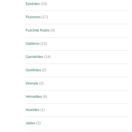
Epidotes
10
Fluorines
17
Fuschite Rubis
3
Gabbros
12
Garniérites
14
Goéthites
2
Grenats
2
Hématites
9
Howlites
1
Jades
2