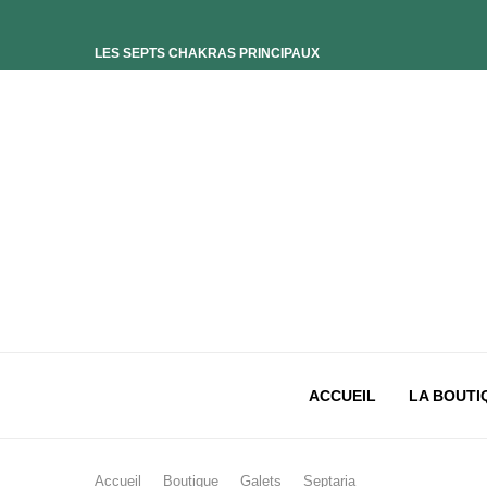
LES SEPTS CHAKRAS PRINCIPAUX
ELIXIR UNIVERS-SOI
ELIXIR PHOENIX
ELIXIR SAGESSE DES OCÉANS
ELIXIR INTIMISTE
ELIXIR ESSENCE’CIEL
ELIXIR PACIFISTE
CHAKRA PLEXUS SOLAIRE
CHAKRA SACRÉ
CHAKRA RACINE
ACCUEIL
LA BOUTI
Accueil
Boutique
Galets
Septaria