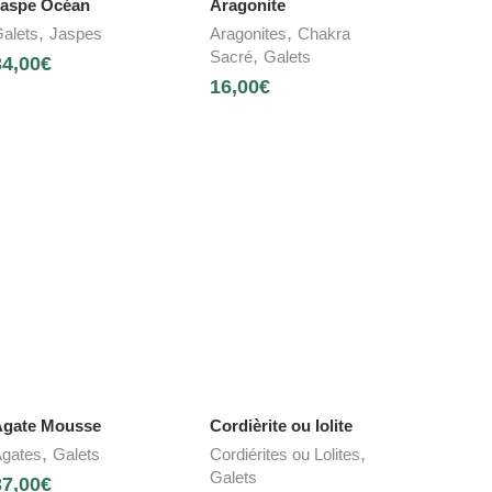
aspe Océan
Aragonite
,
,
alets
Jaspes
Aragonites
Chakra
,
Sacré
Galets
34,00
€
16,00
€
gate Mousse
Cordièrite ou Iolite
,
,
gates
Galets
Cordiérites ou Lolites
Galets
37,00
€