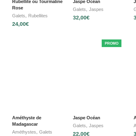
Rubellite ou Tourmaline
Jaspe Océan
J
Rose
,
Galets
Jaspes
G
,
Galets
Rubellites
32,00
€
24,00
€
PROMO
Améthyste de
Jaspe Océan
A
Madagascar
,
Galets
Jaspes
A
,
Améthystes
Galets
22,00
€