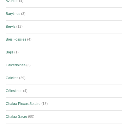
Azurites
4
Barytines
3
Béryls
12
Bois Fossiles
4
Bojis
1
Calcédoines
3
Calcites
29
Célestines
4
Chakra Plexus Solaire
13
Chakra Sacré
60