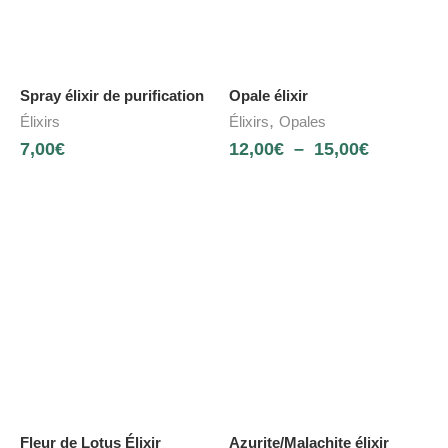
Spray élixir de purification
Opale élixir
,
Élixirs
Élixirs
Opales
7,00
€
12,00
€
–
15,00
€
Fleur de Lotus Élixir
Azurite/Malachite élixir