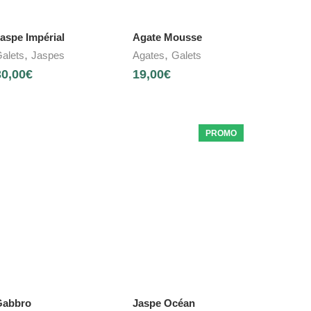
aspe Impérial
Agate Mousse
,
,
alets
Jaspes
Agates
Galets
30,00
€
19,00
€
PROMO
Gabbro
Jaspe Océan