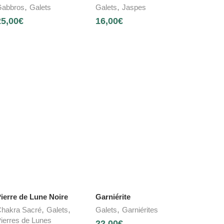
,
,
abbros
Galets
Galets
Jaspes
25,00
€
16,00
€
ierre de Lune Noire
Garniérite
,
,
,
hakra Sacré
Galets
Galets
Garniérites
ierres de Lunes
22,00
€