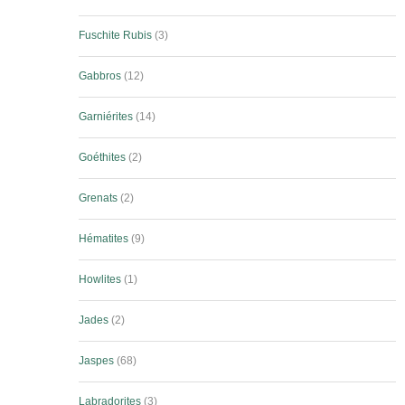
Fuschite Rubis
3
Gabbros
12
Garniérites
14
Goéthites
2
Grenats
2
Hématites
9
Howlites
1
Jades
2
Jaspes
68
Labradorites
3