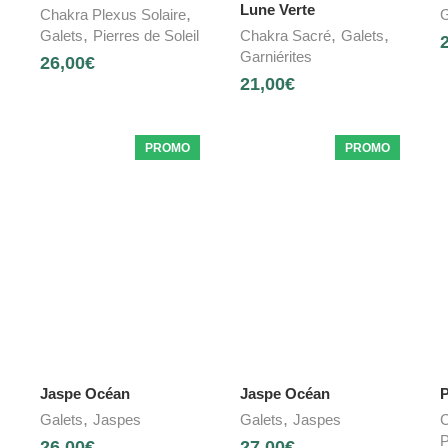
Lune Verte
,
Chakra Plexus Solaire
G
,
,
,
Galets
Pierres de Soleil
Chakra Sacré
Galets
Garniérites
26,00
€
21,00
€
PROMO
PROMO
Jaspe Océan
Jaspe Océan
P
,
,
Galets
Jaspes
Galets
Jaspes
C
P
26,00
€
27,00
€