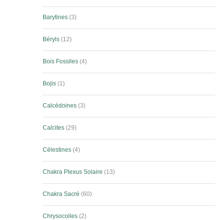
Barytines
3
Béryls
12
Bois Fossiles
4
Bojis
1
Calcédoines
3
Calcites
29
Célestines
4
Chakra Plexus Solaire
13
Chakra Sacré
60
Chrysocolles
2