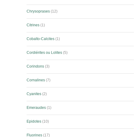
Chrysoprases
12
Citrines
1
Cobalto-Calcites
1
Cordiérites ou Lolites
5
Corindons
3
Cornalines
7
Cyanites
2
Emeraudes
1
Epidotes
10
Fluorines
17