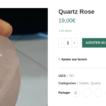
Quartz Rose
19,00
€
1 en stock
AJOUTER AU
Ajouter aux favoris
UGS :
787
Catégories :
Galets
,
Quartz
Partager