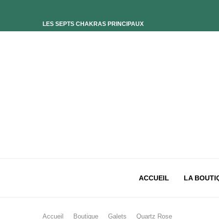
LES SEPTS CHAKRAS PRINCIPAUX
ELIXIR UNIVERS-SOI
ELIXIR PHOENIX
ELIXIR SAGESSE DES OCÉANS
ELIXIR INTIMISTE
ELIXIR ESSENCE’CIEL
ELIXIR PACIFISTE
CHAKRA PLEXUS SOLAIRE
CHAKRA SACRÉ
CHAKRA RACINE
ACCUEIL
LA BOUTI
Accueil
Boutique
Galets
Quartz Rose