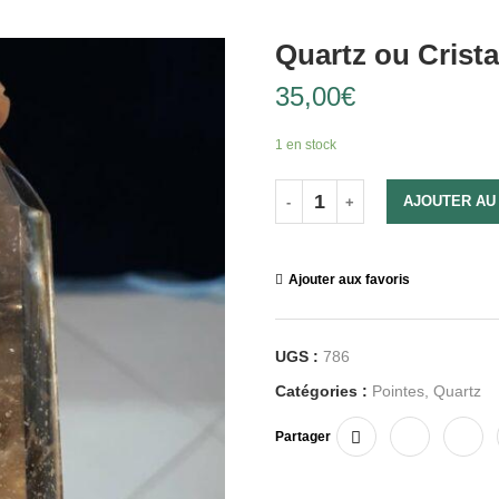
Quartz ou Crist
35,00
€
1 en stock
AJOUTER AU
Ajouter aux favoris
UGS :
786
Catégories :
Pointes
,
Quartz
Partager