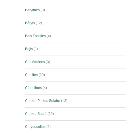
Barytines
3
Béryls
12
Bois Fossiles
4
Bojis
1
Calcédoines
3
Calcites
29
Célestines
4
Chakra Plexus Solaire
13
Chakra Sacré
60
Chrysocolles
2