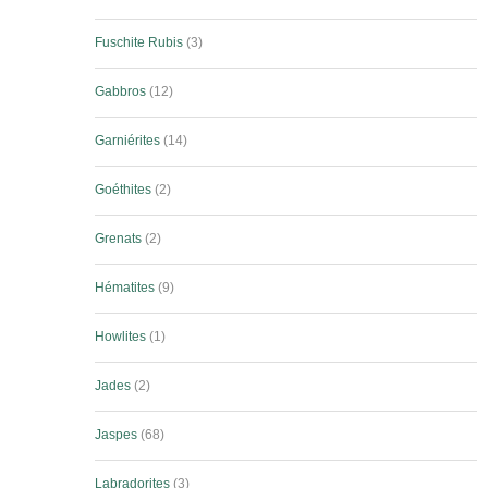
Fuschite Rubis
3
Gabbros
12
Garniérites
14
Goéthites
2
Grenats
2
Hématites
9
Howlites
1
Jades
2
Jaspes
68
Labradorites
3