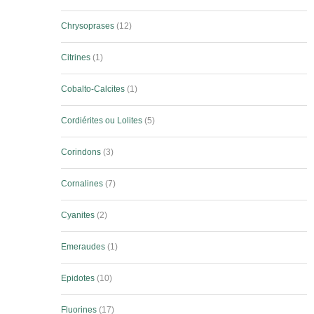
Chrysoprases
12
Citrines
1
Cobalto-Calcites
1
Cordiérites ou Lolites
5
Corindons
3
Cornalines
7
Cyanites
2
Emeraudes
1
Epidotes
10
Fluorines
17