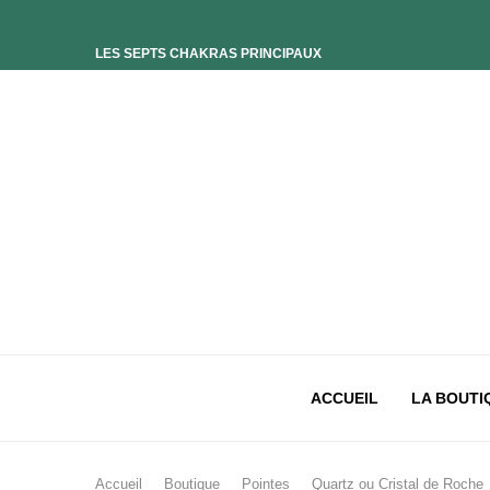
LES SEPTS CHAKRAS PRINCIPAUX
ELIXIR UNIVERS-SOI
ELIXIR PHOENIX
ELIXIR SAGESSE DES OCÉANS
ELIXIR INTIMISTE
ELIXIR ESSENCE’CIEL
ELIXIR PACIFISTE
CHAKRA PLEXUS SOLAIRE
CHAKRA SACRÉ
CHAKRA RACINE
ACCUEIL
LA BOUTI
Accueil
Boutique
Pointes
Quartz ou Cristal de Roche