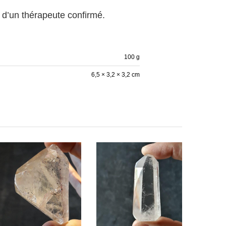
 d’un thérapeute confirmé.
100 g
6,5 × 3,2 × 3,2 cm