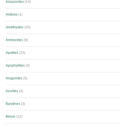
Amazonites
14
Ambres
1
Améthystes
20
Ammonites
9
Apatites
23
Apophyllites
3
Aragonites
5
Azurites
4
Barytines
3
Béryls
12