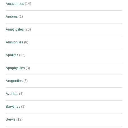
Amazonites
14
Ambres
1
Améthystes
20
Ammonites
8
Apatites
23
Apophyllites
3
Aragonites
5
Azurites
4
Barytines
3
Béryls
12