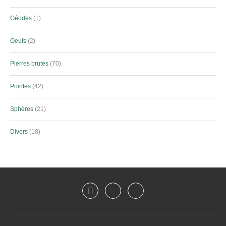
Géodes
1
Oeufs
2
Pierres brutes
70
Pointes
42
Sphères
21
Divers
18