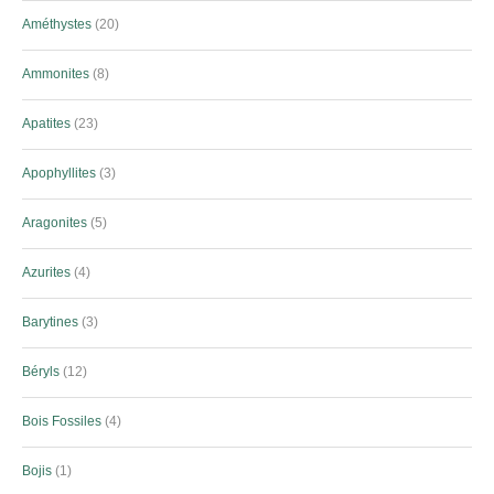
Améthystes
20
Ammonites
8
Apatites
23
Apophyllites
3
Aragonites
5
Azurites
4
Barytines
3
Béryls
12
Bois Fossiles
4
Bojis
1